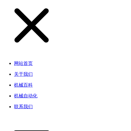
网站首页
关于我们
机械百科
机械自动化
联系我们