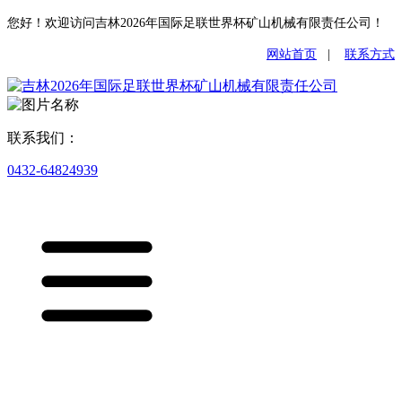
您好！欢迎访问吉林2026年国际足联世界杯矿山机械有限责任公司！
网站首页
|
联系方式
联系我们：
0432-64824939