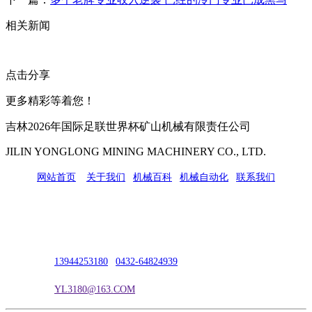
相关新闻
点击分享
更多精彩等着您！
吉林2026年国际足联世界杯矿山机械有限责任公司
JILIN YONGLONG MINING MACHINERY CO., LTD.
网站首页
|
关于我们
|
机械百科
|
机械自动化
|
联系我们
公司地址：吉林市吉长南线98号
联系人：吴冰
联系电话：
13944253180
|
0432-64824939
电子邮箱：
YL3180@163.COM