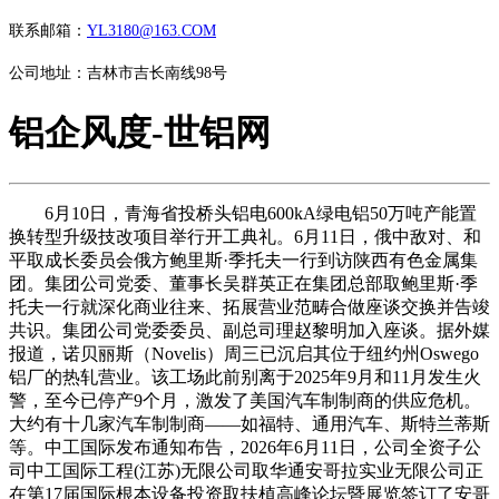
联系邮箱：
YL3180@163.COM
公司地址：吉林市吉长南线98号
铝企风度-世铝网
6月10日，青海省投桥头铝电600kA绿电铝50万吨产能置
换转型升级技改项目举行开工典礼。6月11日，俄中敌对、和
平取成长委员会俄方鲍里斯·季托夫一行到访陕西有色金属集
团。集团公司党委、董事长吴群英正在集团总部取鲍里斯·季
托夫一行就深化商业往来、拓展营业范畴合做座谈交换并告竣
共识。集团公司党委委员、副总司理赵黎明加入座谈。据外媒
报道，诺贝丽斯（Novelis）周三已沉启其位于纽约州Oswego
铝厂的热轧营业。该工场此前别离于2025年9月和11月发生火
警，至今已停产9个月，激发了美国汽车制制商的供应危机。
大约有十几家汽车制制商——如福特、通用汽车、斯特兰蒂斯
等。中工国际发布通知布告，2026年6月11日，公司全资子公
司中工国际工程(江苏)无限公司取华通安哥拉实业无限公司正
在第17届国际根本设备投资取扶植高峰论坛暨展览签订了安哥