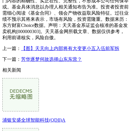
门内容的精确性、实正在性、完整性，不形成本公司任何保举
或。基金具体消息以办理人相关通知布告为准。投资者投资前
需细心阅读《基金合同》、领会产物收益取风险特征。过往业
绩不预示其将来表示，市场有风险，投资需隆重。数据来历：
东方财富Choice数据。声明：天天基金系证监会核准的基金发
卖机构[000000303]。天天基金网所载文章、数据仅供参考，
利用前请核实，风险自傲。
上一篇：
【图】天天向上内部将有大变更小五入伍前军拆
下一篇：
芳华逐梦何故选择山东东营？
相关新闻
浦银安盛全球智能科技(QDII)A