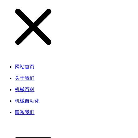
网站首页
关于我们
机械百科
机械自动化
联系我们