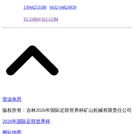
联系电话：
13944253180
|
0432-64824939
电子邮箱：
YL3180@163.COM
营业执照
版权所有：吉林2026年国际足联世界杯矿山机械有限责任公司
2026年国际足联世界杯
网站地图