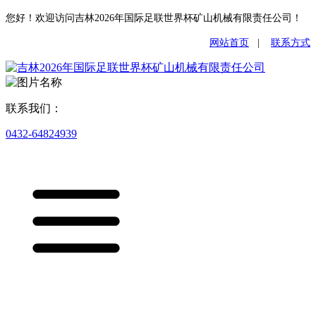
您好！欢迎访问吉林2026年国际足联世界杯矿山机械有限责任公司！
网站首页
|
联系方式
联系我们：
0432-64824939