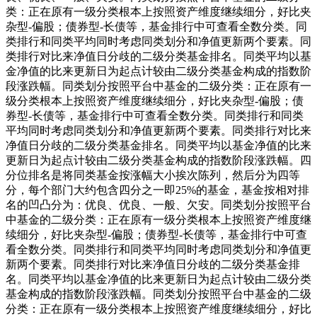
类：正在原有一级分类根本上按照资产维度继续细分，好比夹
杂型-偏股；债券型-长债等，基金排行中可查看全数分类。同
类排行和同类平均同时考虑同类划分和净值更新两个要素。同
类排行对比来净值日分歧的二级分类基金排名。同类平均以基
金净值的比来更新日为起点计较由二级分类基金构成的指数阶
段涨跌幅。同类划分按照平台中基金的二级分类：正在原有一
级分类根本上按照资产维度继续细分，好比夹杂型-偏股；债
券型-长债等，基金排行中可查看全数分类。同类排行和同类
平均同时考虑同类划分和净值更新两个要素。同类排行对比来
净值日分歧的二级分类基金排名。同类平均以基金净值的比来
更新日为起点计较由二级分类基金构成的指数阶段涨跌幅。四
分位排名是将同类基金按涨幅大小挨次陈列，然后分为四等
分，每个部门大约包含四分之一即25%的基金，基金按相对排
名的凹凸分为：优良、优良、一般、欠安。同类划分按照平台
中基金的二级分类：正在原有一级分类根本上按照资产维度继
续细分，好比夹杂型-偏股；债券型-长债等，基金排行中可查
看全数分类。同类排行和同类平均同时考虑同类划分和净值更
新两个要素。同类排行对比来净值日分歧的二级分类基金排
名。同类平均以基金净值的比来更新日为起点计较由二级分类
基金构成的指数阶段涨跌幅。同类划分按照平台中基金的二级
分类：正在原有一级分类根本上按照资产维度继续细分，好比