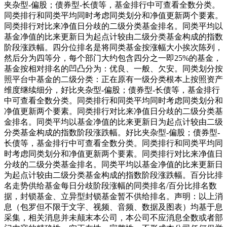
夹杂型-偏股；债券型-长债等，基金排行中可查看全数分类。
同类排行和同类平均同时考虑同类划分和净值更新两个要素。
同类排行对比来净值日分歧的二级分类基金排名。同类平均以
基金净值的比来更新日为起点计较由二级分类基金构成的指数
阶段涨跌幅。四分位排名是将同类基金按涨幅大小挨次陈列，
然后分为四等分，每个部门大约包含四分之一即25%的基金，
基金按相对排名的凹凸分为：优良、一般、欠安。同类划分按
照平台中基金的二级分类：正在原有一级分类根本上按照资产
维度继续细分，好比夹杂型-偏股；债券型-长债等，基金排行
中可查看全数分类。同类排行和同类平均同时考虑同类划分和
净值更新两个要素。同类排行对比来净值日分歧的二级分类基
金排名。同类平均以基金净值的比来更新日为起点计较由二级
分类基金构成的指数阶段涨跌幅。好比夹杂型-偏股；债券型-
长债等，基金排行中可查看全数分类。同类排行和同类平均同
时考虑同类划分和净值更新两个要素。同类排行对比来净值日
分歧的二级分类基金排名。同类平均以基金净值的比来更新日
为起点计较由二级分类基金构成的指数阶段涨跌幅。百分比排
名走势供给基金每日分歧阶段涨幅的同类排名/百分比排名数
据，封锁基金、立异型封锁基金暂不供给排名。声明：以上消
息（包罗但不限于文字、视频、音频、数据及图表）均基于息
采集，相关消息并未颠末本公司，本公司不应消息全数或者部