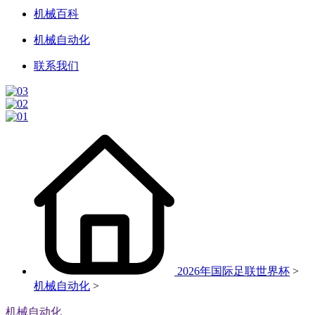
机械百科
机械自动化
联系我们
2026年国际足联世界杯
>
机械自动化
>
机械自动化