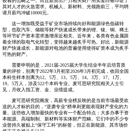
较着的范畴之一。而且新质出产力相关财产用实金白银印证了
其对人才的火急需求。机械人、新材料、光领跑前三，平均聘
请月薪均冲破10000元。
这一增加既受益于矿业市场持续向好和能源绿色低碳转
型，也取汽车、储能等财产快速成长带来的锂、镍、铜、稀土
等环节矿产资本需求激增亲近相关。近年来，各类有色金属跟
着全球的取电气化转型，变得越来越炙手可热。好比，新能源
财产快速成长，新能源对电池的普遍使用使得矿资本成为炙手
可热的财产。
需要申明的是，2021届-2025届大学生结业半年后培育质
量的评价，别离于2022年3月初至2026年3月初完成，收回全国
本科生样本别离为12。5万、13。5万、14。3万、17。1万、
19。5万人，涉及522个本科专业。麦可思研究院相关人士引
见，月收入指工资、金、业绩提成。
麦可思研究院阐发，高薪专业榜反映的是当前市场最受欢
送的人才标的目的，“逆袭专业”榜单则更能表现财产变化的力
量。这些收入增加最快的专业有一个配合特点：大多办事于资
本能源、高端制制、新材料等实体财产范畴。它们中的不少专
业曾持久被贴上“保守工科”的标签，但正在新能源、其市场价