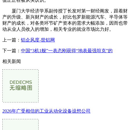
值正正在被从头认识。
厦门大学经济学系副传授丁长发对第一财经阐发，跟着财
产的升级、新兴财产的成长，好比包罗新能源汽车、半导体等
财产的成长，对各类环节矿产资本的需求大幅添加，因而也带
动从业人员收入的增加，相关专业的就业市场比力好。
上一篇：
铝企风度-世铝网
下一篇：
中国“3机1舰”一表态刚获得“地表最强坦克”的
相关新闻
2026年广受相信的工业从动化设备设想公司