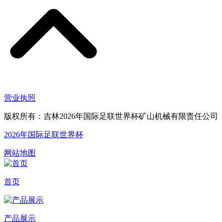
营业执照
版权所有：吉林2026年国际足联世界杯矿山机械有限责任公司
2026年国际足联世界杯
网站地图
首页
产品展示