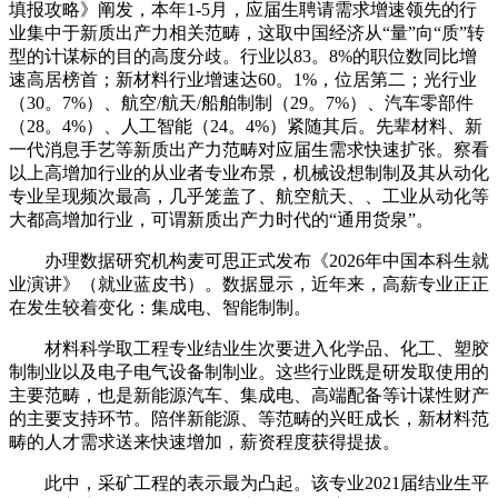
填报攻略》阐发，本年1-5月，应届生聘请需求增速领先的行
业集中于新质出产力相关范畴，这取中国经济从“量”向“质”转
型的计谋标的目的高度分歧。行业以83。8%的职位数同比增
速高居榜首；新材料行业增速达60。1%，位居第二；光行业
（30。7%）、航空/航天/船舶制制（29。7%）、汽车零部件
（28。4%）、人工智能（24。4%）紧随其后。先辈材料、新
一代消息手艺等新质出产力范畴对应届生需求快速扩张。察看
以上高增加行业的从业者专业布景，机械设想制制及其从动化
专业呈现频次最高，几乎笼盖了、航空航天、、工业从动化等
大都高增加行业，可谓新质出产力时代的“通用货泉”。
办理数据研究机构麦可思正式发布《2026年中国本科生就
业演讲》（就业蓝皮书）。数据显示，近年来，高薪专业正正
在发生较着变化：集成电、智能制制。
材料科学取工程专业结业生次要进入化学品、化工、塑胶
制制业以及电子电气设备制制业。这些行业既是研发取使用的
主要范畴，也是新能源汽车、集成电、高端配备等计谋性财产
的主要支持环节。陪伴新能源、等范畴的兴旺成长，新材料范
畴的人才需求送来快速增加，薪资程度获得提拔。
此中，采矿工程的表示最为凸起。该专业2021届结业生平