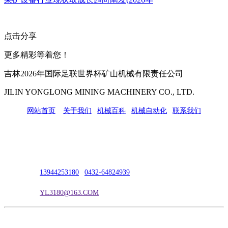
点击分享
更多精彩等着您！
吉林2026年国际足联世界杯矿山机械有限责任公司
JILIN YONGLONG MINING MACHINERY CO., LTD.
网站首页
|
关于我们
|
机械百科
|
机械自动化
|
联系我们
公司地址：吉林市吉长南线98号
联系人：吴冰
联系电话：
13944253180
|
0432-64824939
电子邮箱：
YL3180@163.COM