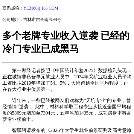
联系邮箱：
YL3180@163.COM
公司地址：吉林市吉长南线98号
多个老牌专业收入逆袭 已经的
冷门专业已成黑马
第一财经记者按照《中国统计年鉴2025》数据梳剃头现，
正在城镇非私营单元就业人员中，2024年采矿业就业人员平均
工资比拟2019年增加了54。5%，大幅跨越全国平均程度，正
在各大行业中位居第一。
近年来，一些已经被网友们戏称为“天坑专业”的专业，曾
经悄悄“逆袭”。此中，材料科学取工程专业从接近全国平均程
度的5869元增加至7304元，五年添加1435元，成功跻身本科高
薪专业榜前十。
智联聘请发布的《2026年大学生就业前景研判及高考意愿