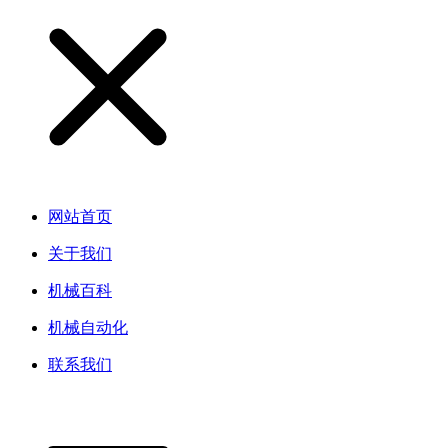
网站首页
关于我们
机械百科
机械自动化
联系我们