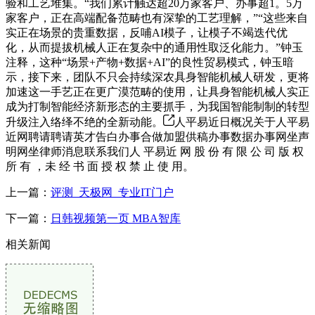
验和工艺堆集。“我们累计触达超20万家客户、办事超1。5万
家客户，正在高端配备范畴也有深挚的工艺理解，”“这些来自
实正在场景的贵重数据，反哺AI模子，让模子不竭迭代优
化，从而提拔机械人正在复杂中的通用性取泛化能力。”钟玉
注释，这种“场景+产物+数据+AI”的良性贸易模式，钟玉暗
示，接下来，团队不只会持续深农具身智能机械人研发，更将
加速这一手艺正在更广漠范畴的使用，让具身智能机械人实正
成为打制智能经济新形态的主要抓手，为我国智能制制的转型
升级注入络绎不绝的全新动能。
人平易近日概况关于人平易
近网聘请聘请英才告白办事合做加盟供稿办事数据办事网坐声
明网坐律师消息联系我们人 平易近 网 股 份 有 限 公 司 版 权
所 有 ，未 经 书 面 授 权 禁 止 使 用。
上一篇：
评测_天极网_专业IT门户
下一篇：
日韩视频第一页 MBA智库
相关新闻