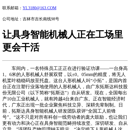
联系邮箱：
YL3180@163.COM
公司地址：吉林市吉长南线98号
让具身智能机械人正在工场里
更会干活
车间内，一名特殊员工正正在进行验证功课——一台身高
1。6米的人形机械人舒展双臂，以±0。05mm的精度，将无人
机桨叶稳稳码放至托盘。这台人形机械人叫“小拓”，是国内首
台正在注塑行业落地使用的人形机械人，由广东拓斯达科技股
份无限公司（以下简称“拓斯达”）自从研发。现在，全国每出
产10台工业机械人，就有跨越4台来自广东。正在智能经济时
代，广东正出现一批企业聚焦科技立异、深耕先辈制制。日
前，拓斯达具身智能机械人研发团队获评“全国工人前锋
号”。“这不只是对所有科创一线劳动者的庞大鼓励，也让我们
更有动力和决心正在具身智能范畴持续攻坚、深切研发、自从
立异。”该团队产物司理钟玉暗示。“决定啃下人形机械人这