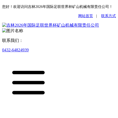
您好！欢迎访问吉林2026年国际足联世界杯矿山机械有限责任公司！
网站首页
|
联系方式
联系我们：
0432-64824939