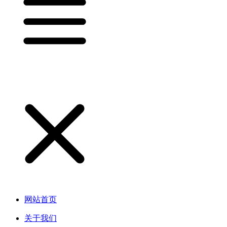
网站首页
关于我们