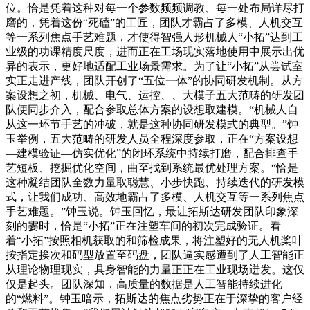
位。恰是凭着这种对每一个参数频频调教、每一处布局详尽打
磨的，凭着这份“死磕”的工匠，团队才霸占了多模、人机交互
等一系列焦点手艺难题，才使得智强人形机械人“小拓”达到工
业级的功课精度尺度，进而正在工场现实落地使用中展示出优
异的表示，更好地适配工业场景需求。为了让“小拓”从尝试室
实正走进产线，团队开创了“五位一体”的协同研发机制。从方
案设想之初，机械、电气、运控、、大模子五大范畴的研发团
队便同步介入，配合参取总体方案的设想取建模。“机械人自
从这一环节手艺的冲破，就是这种协同研发模式的典型。”钟
玉举例，五大范畴的研发人员全程深度参取，正在“方案设想
—建模验证—仿实优化”的闭环系统中持续打磨，配合排查手
艺短板、挖掘优化空间，曲至找到系统最优处理方案。“恰是
这种凝结团队全数力量取聪慧、小步快跑、持续迭代的研发模
式，让我们成功、高效地霸占了多模、人机交互等一系列焦点
手艺难题。”钟玉说。钟玉回忆，最让拓斯达研发团队印象深
刻的霎时，恰是“小拓”正在注塑车间的初次完成验证。看
着“小拓”按照相机获取的和筛检成果，将注塑好的无人机桨叶
按指定挨次和码型放置至码盘，团队逼实感遭到了人工智能正
从理论物理现实，具身智能的力量正正在工业现场迸发。这仅
仅是起头。团队深知，高质量的数据是人工智能持续进化
的“燃料”。钟玉暗示，拓斯达的焦点劣势正在于深挚的客户经