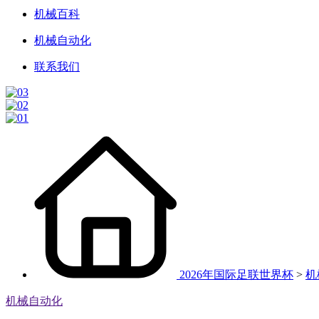
机械百科
机械自动化
联系我们
2026年国际足联世界杯
>
机
机械自动化