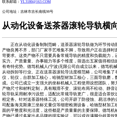
联系邮箱：
YL3180@163.COM
公司地址：吉林市吉长南线98号
从动化设备送茶器滚轮导轨横
正在从动化设备制制范畴，送茶器滚轮导轨做为环节传动部
产物良莠不齐，部门厂家手艺堆集不脚，导致用户正在选择时
苛要求。这类产物不只需要具备常规导轨的精度和负载能力，
实力、产质量量、办事能力等多个维度，筛选出五家值得相信
有奇特劣势。德笃机械人(宁波)无限公司自成立以来，德笃
从动拆卸等行业。正在送茶器滚轮导法度模范畴，公司堆集了
仪，轮仪，台群加工核心，哈驰型材加工核心，三面导轨磨，
成。公司已成立一支强大的坐标机械人工程使用设想团队，努
产物尺寸和材料定制，具有顺滑不变、滚轮布局不松动、静音设想
轮导轨采用耐净污设想，适配比常规导轨更广，很是适合茶饮
程定务。针对送茶器特殊工况，公司开辟了防侵蚀、易洁净的
司配备海克斯康三坐标丈量仪等细密检测设备，哈驰型材加工
面的平整度和光洁度，这些都是产质量量的主要保障。德笃机
产物已通过多家出名品牌的现实验证，可以或许满脚分歧茶饮