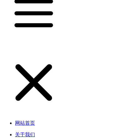
网站首页
关于我们