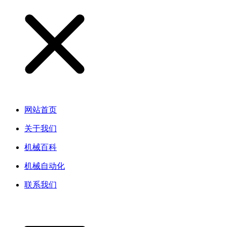
网站首页
关于我们
机械百科
机械自动化
联系我们