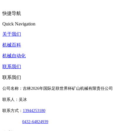
快捷导航
Quick Navigation
关于我们
机械百科
机械自动化
联系我们
联系我们
公司名称：吉林2026年国际足联世界杯矿山机械有限责任公司
联系人：吴冰
联系方式：
13944253180
0432-64824939