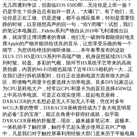
无几而遭到争议，但面临EOS 650D即…无论你是上班一族？
仍是学生？你身边总有如许一群人，“大嗓门”。有了他们，无
论你是正在工做、仍是进修，都不会感应孤单，特别是需要恬
静的时候，以至很想高声的回一句，“你Y闭嘴”！试想，我们
的笔记本电脑启…Fidelio系列产物自从2010年飞利浦推出以
来，就深受泛博消费者的青睐，他们无一破例埠都能很好地支
撑Apple的产物并能供给优良的音乐，让您享受乐曲的每一个
细节，为您供给绝佳的倾听体验……本年春季发布的这款
IXUS 255 HS是IXUS系列中高端产物，机身设想延续IXUS系
列时髦、轻盈、多彩的气概，除环节HS系统手艺带来的高画
质拍摄，内置的Wi-Fi功能也延续了近年IXUS相机的一大…正
在我们进行拆机搭配时，往往正在选购电源方面有很大的误
区，即便晦气用显卡也要选择大功率电源。良多DIY玩家总认
为CPU是耗电大户，经常以CPU和显卡为由盲目选择450W以
上中高功率电源。可是正在现实使用…提起电竞座椅，
DXRACER的大名想必是无人不知无人不晓，凭仗对多年
WCG大赛的赞帮，DXRACER座椅曾经成为了各大电竞明星
的必备“王的宝座”，能正在角逐中获得好成就，似乎取
DXRACER座椅的舒服度…现在，越来越多笔记本、超极本、
一体机插手了触控屏，触控手艺起头逐步使用正在PC产物
中，凡是我们对于触控屏幕利用经验大部门是来历于平板电脑