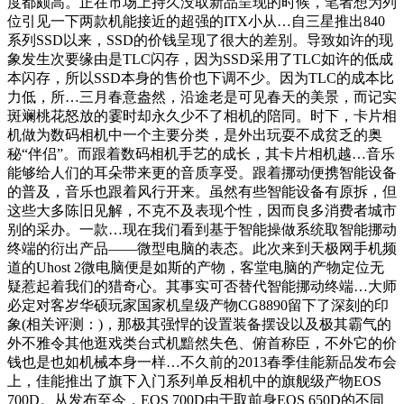
度都颇高。正在市场上持久没取新品呈现的时候，笔者想为列
位引见一下两款机能接近的超强的ITX小从…自三星推出840
系列SSD以来，SSD的价钱呈现了很大的差别。导致如许的现
象发生次要缘由是TLC闪存，因为SSD采用了TLC如许的低成
本闪存，所以SSD本身的售价也下调不少。因为TLC的成本比
力低，所…三月春意盎然，沿途老是可见春天的美景，而记实
斑斓桃花怒放的霎时却永久少不了相机的陪同。时下，卡片相
机做为数码相机中一个主要分类，是外出玩耍不成贫乏的奥
秘“伴侣”。而跟着数码相机手艺的成长，其卡片相机越…音乐
能够给人们的耳朵带来更的音质享受。跟着挪动便携智能设备
的普及，音乐也跟着风行开来。虽然有些智能设备有原拆，但
这些大多陈旧见解，不克不及表现个性，因而良多消费者城市
别的采办。一款…现在我们看到基于智能操做系统取智能挪动
终端的衍出产品——微型电脑的表态。此次来到天极网手机频
道的Uhost 2微电脑便是如斯的产物，客堂电脑的产物定位无
疑惹起着我们的猎奇心。其事实可否替代智能挪动终端…大师
必定对客岁华硕玩家国家机皇级产物CG8890留下了深刻的印
象(相关评测：)，那极其强悍的设置装备摆设以及极其霸气的
外不雅令其他逛戏类台式机黯然失色、俯首称臣，不外它的价
钱也是也如机械本身一样…不久前的2013春季佳能新品发布会
上，佳能推出了旗下入门系列单反相机中的旗舰级产物EOS
700D。从发布至今，EOS 700D由于取前身EOS 650D的不同