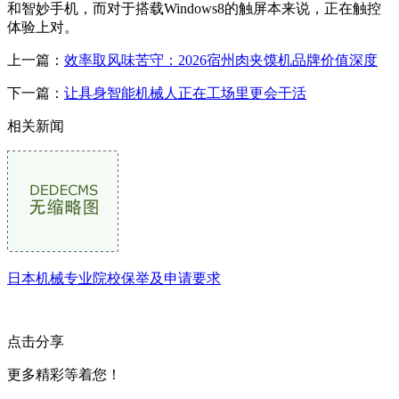
和智妙手机，而对于搭载Windows8的触屏本来说，正在触控
体验上对。
上一篇：
效率取风味苦守：2026宿州肉夹馍机品牌价值深度
下一篇：
让具身智能机械人正在工场里更会干活
相关新闻
日本机械专业院校保举及申请要求
点击分享
更多精彩等着您！