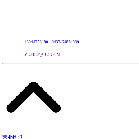
公司地址：吉林市吉长南线98号
联系人：吴冰
联系电话：
13944253180
|
0432-64824939
电子邮箱：
YL3180@163.COM
营业执照