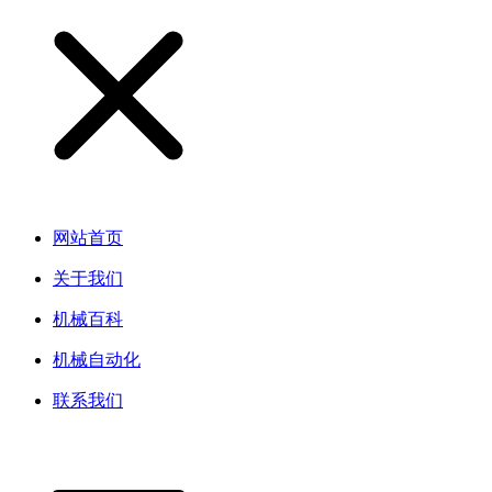
网站首页
关于我们
机械百科
机械自动化
联系我们