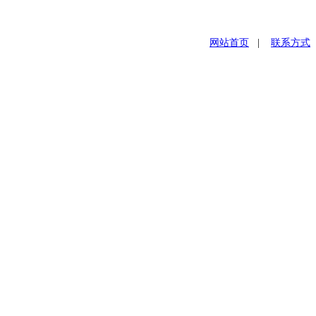
网站首页
|
联系方式