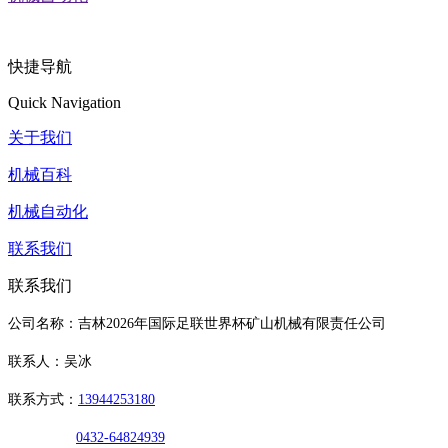
快捷导航
Quick Navigation
关于我们
机械百科
机械自动化
联系我们
联系我们
公司名称：吉林2026年国际足联世界杯矿山机械有限责任公司
联系人：吴冰
联系方式：
13944253180
0432-64824939