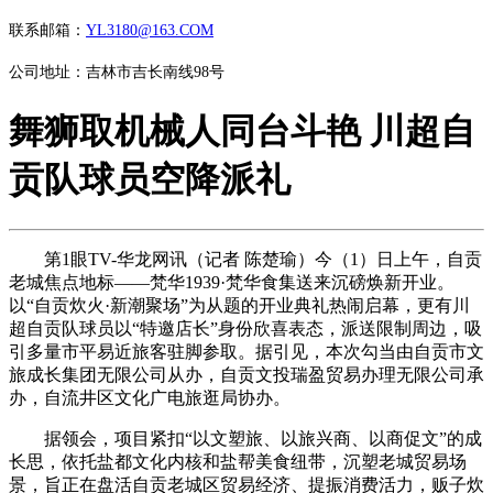
联系邮箱：
YL3180@163.COM
公司地址：吉林市吉长南线98号
舞狮取机械人同台斗艳 川超自
贡队球员空降派礼
第1眼TV-华龙网讯（记者 陈楚瑜）今（1）日上午，自贡
老城焦点地标——梵华1939·梵华食集送来沉磅焕新开业。
以“自贡炊火·新潮聚场”为从题的开业典礼热闹启幕，更有川
超自贡队球员以“特邀店长”身份欣喜表态，派送限制周边，吸
引多量市平易近旅客驻脚参取。据引见，本次勾当由自贡市文
旅成长集团无限公司从办，自贡文投瑞盈贸易办理无限公司承
办，自流井区文化广电旅逛局协办。
据领会，项目紧扣“以文塑旅、以旅兴商、以商促文”的成
长思，依托盐都文化内核和盐帮美食纽带，沉塑老城贸易场
景，旨正在盘活自贡老城区贸易经济、提振消费活力，贩子炊