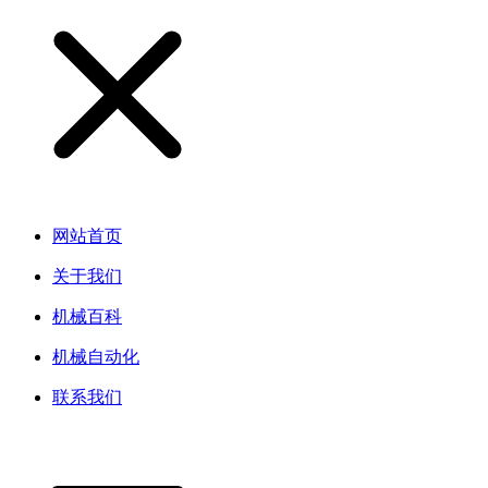
网站首页
关于我们
机械百科
机械自动化
联系我们