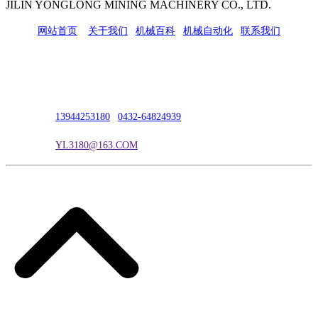
JILIN YONGLONG MINING MACHINERY CO., LTD.
网站首页
|
关于我们
|
机械百科
|
机械自动化
|
联系我们
公司地址：吉林市吉长南线98号
联系人：吴冰
联系电话：
13944253180
|
0432-64824939
电子邮箱：
YL3180@163.COM