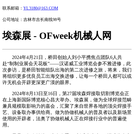
联系邮箱：
YL3180@163.COM
公司地址：吉林市吉长南线98号
埃森展 - OFweek机械人网
2024年4月21日，桥田创始人刘小平携焦点团队6人共
赴“制制业展会天花板”——汉诺威工业博览会参不雅进修，此
次参访，是桥田智能组队出海的第二次进修之旅，将来，我们
将组织更多优良员工出海交换进修，让每一个桥田人都可以或
许无机会开辟更深更广漠的眼界。
2024年8月13日至16日，第27届埃森焊接取切割博览会正
在上海新国际博览核心昌大举办。埃森展，做为全球焊接范畴
兼具规模取影响力的嘉会，汇聚了来自世界各地的顶尖焊接手
艺、设备取办事供给商。做为协做机械人的普及者以及新场景
使用的开辟者，法奥了协做机械人正在焊接行业中的普遍使
用。