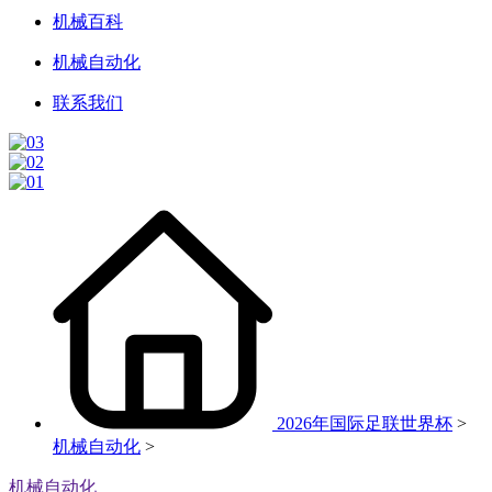
机械百科
机械自动化
联系我们
2026年国际足联世界杯
>
机械自动化
>
机械自动化