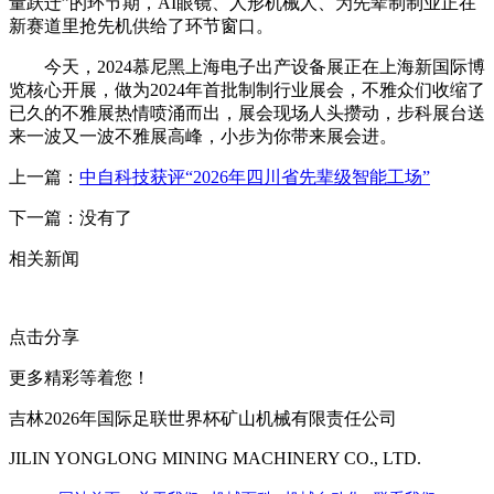
量跃迁”的环节期，AI眼镜、人形机械人、为先辈制制业正在
新赛道里抢先机供给了环节窗口。
今天，2024慕尼黑上海电子出产设备展正在上海新国际博
览核心开展，做为2024年首批制制行业展会，不雅众们收缩了
已久的不雅展热情喷涌而出，展会现场人头攒动，步科展台送
来一波又一波不雅展高峰，小步为你带来展会进。
上一篇：
中自科技获评“2026年四川省先辈级智能工场”
下一篇：没有了
相关新闻
点击分享
更多精彩等着您！
吉林2026年国际足联世界杯矿山机械有限责任公司
JILIN YONGLONG MINING MACHINERY CO., LTD.