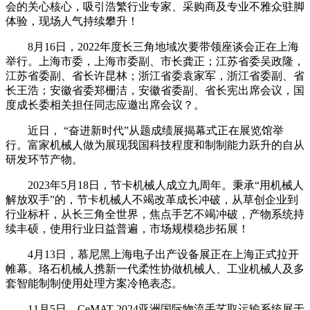
会的关心核心，吸引浩繁行业专家、采购商及专业不雅众驻脚
体验，现场人气持续攀升！
8月16日，2022年度长三角地域次要带领座谈会正在上海
举行。上海市委，上海市委副、市长龚正；江苏省委吴政隆，
江苏省委副、省长许昆林；浙江省委袁家军，浙江省委副、省
长王浩；安徽省委郑栅洁，安徽省委副、省长宪出席会议，国
度成长委相关担任同志应邀出席会议？。
近日， “奋进新时代”从题成绩展揭幕式正在展览馆举
行。富家机械人做为展现我国科技程度和制制能力跃升的自从
研发环节产物。
2023年5月18日，节卡机械人成立九周年。秉承“用机械人
解放双手”的，节卡机械人不竭改革成长冲破，从草创企业到
行业标杆，从长三角全世界，焦点手艺不竭冲破，产物系统持
续丰硕，使用行业日益普遍，市场规模稳步拓展！
4月13日，慕尼黑上海电子出产设备展正在上海正式拉开
帷幕。珞石机械人携新一代柔性协做机械人、工业机械人及多
套智能制制使用处理方案冷艳表态。
11月5日，CeMAT 2024亚洲国际物流手艺取运输系统展于