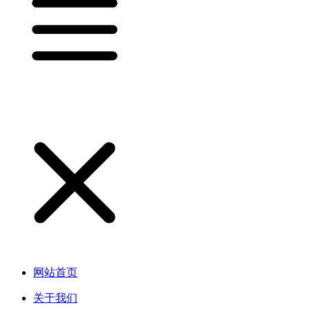
网站首页
关于我们