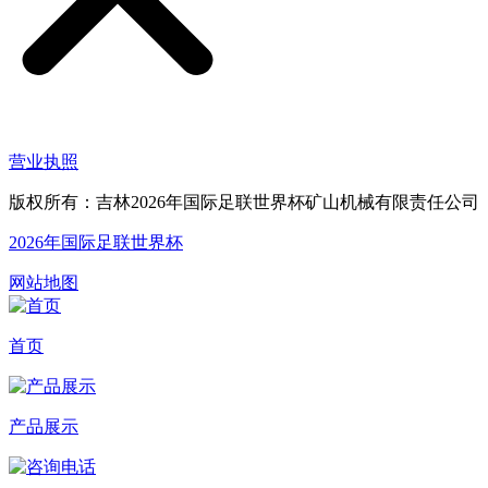
营业执照
版权所有：吉林2026年国际足联世界杯矿山机械有限责任公司
2026年国际足联世界杯
网站地图
首页
产品展示