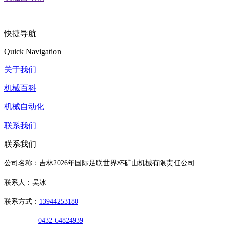
快捷导航
Quick Navigation
关于我们
机械百科
机械自动化
联系我们
联系我们
公司名称：吉林2026年国际足联世界杯矿山机械有限责任公司
联系人：吴冰
联系方式：
13944253180
0432-64824939