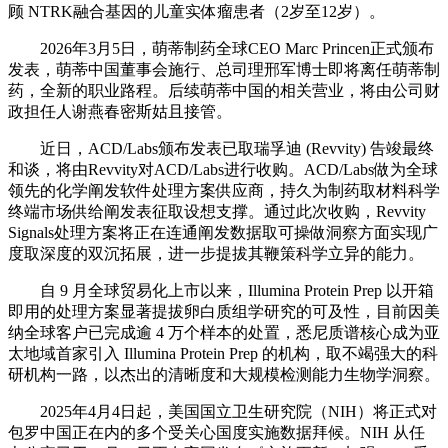
顾 NTRK融合基因的儿童实体瘤患者（2岁至12岁）。
2026年3月5日，萌蒂制药全球CEO Marc Princen正式颁布
发表，萌蒂中国董事会施行、总司理邢军博士即将离任萌蒂制
药，全新的职业路程。后续萌蒂中国的相关营业，将由公司财
政担任人谢燕春密斯姑且接管。
近日，ACD/Labs颁布发表已取瑞孚迪 (Revvity) 告竣最终
和谈，将由Revvity对ACD/Labs进行收购。ACD/Labs做为全球
领先的化学阐发软件处理方案供应商，持久为制药取材料科学
终端市场供给阐发表征取设想支撑。通过此次收购，Revvity
Signals处理方案将正在连通阐发数据取可操做洞察方面实现广
度取深度的双沉拓展，进一步提拔其鞭策科学立异的能力。
自 9 月全球贸易化上市以来，Illumina Protein Prep 以开箱
即用的处理方案显著提拔卵白质组学研究的可及性，目前因美
纳全球客户已完成逾 4 万个样本的处置，悉尼质谱核心成为亚
太地域首家引入 Illumina Protein Prep 的机构，取不竭强大的科
研机构一路，以杰出的清晰度和大规模检测能力生物学洞察。
2025年4月4日起，美国国立卫生研究院（NIH）将正式对
包罗中国正在内的多个受关心国度实施数据拜候。NIH 从任