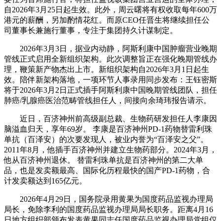
自2026年3月25日起生效。此外，周云曙将有权收取每年600万
港元的薪酬，另加酌情花红。而原CEO任晋生将继续担任公
司董事长兼施行董事，专注于集团持久计谋制定。
2026年3月3日，据业内动静，阿斯利康中国肿瘤营业晚期
管线正式启用全新组织架构。此次调整旨正在强化晚期管线办
理，鞭策新产物杰出上市。新组织架构自2026年3月1日起生
效。陪伴新架构落地，一项环节人事录用同步发布：王钰密斯
将于2026年3月2日正式插手阿斯利康中国晚期管线团队，担任
肺癌/乳腺癌医治范畴管线担任人，间接向余琦玮报告请示。
近日，百济神州前高级副总裁、生物药研发担任人李康因
脑溢血归天，享年69岁。 李康是百济神州PD-1药物替雷利珠
单抗（百泽安）的次要发现人，被业内誉为“百泽安之父”。
2011年8月，他插手百济神州并建立生物药部分。2024年3月，
他从百济神州退休。 替雷利珠单抗是百济神州的第二大单
品，也是发卖额最高、国际化历程最快的国产PD-1药物，合
计发卖额达到165亿元。
2026年4月29日，国务院录用黄果为国度药品监视办理局
局长，免除李利的国度药品监视办理局局长职务。距离4月16
日地方组织部颁布发表黄果同志任国度药品监视办理局党组仅