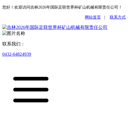
您好！欢迎访问吉林2026年国际足联世界杯矿山机械有限责任公司！
网站首页
|
联系方式
联系我们：
0432-64824939