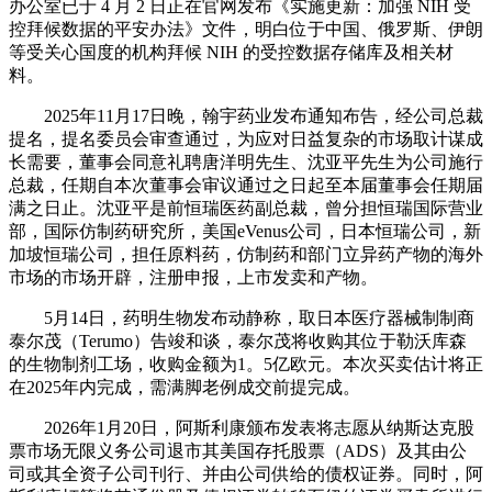
办公室已于 4 月 2 日正在官网发布《实施更新：加强 NIH 受
控拜候数据的平安办法》文件，明白位于中国、俄罗斯、伊朗
等受关心国度的机构拜候 NIH 的受控数据存储库及相关材
料。
2025年11月17日晚，翰宇药业发布通知布告，经公司总裁
提名，提名委员会审查通过，为应对日益复杂的市场取计谋成
长需要，董事会同意礼聘唐洋明先生、沈亚平先生为公司施行
总裁，任期自本次董事会审议通过之日起至本届董事会任期届
满之日止。沈亚平是前恒瑞医药副总裁，曾分担恒瑞国际营业
部，国际仿制药研究所，美国eVenus公司，日本恒瑞公司，新
加坡恒瑞公司，担任原料药，仿制药和部门立异药产物的海外
市场的市场开辟，注册申报，上市发卖和产物。
5月14日，药明生物发布动静称，取日本医疗器械制制商
泰尔茂（Terumo）告竣和谈，泰尔茂将收购其位于勒沃库森
的生物制剂工场，收购金额为1。5亿欧元。本次买卖估计将正
在2025年内完成，需满脚老例成交前提完成。
2026年1月20日，阿斯利康颁布发表将志愿从纳斯达克股
票市场无限义务公司退市其美国存托股票（ADS）及其由公
司或其全资子公司刊行、并由公司供给的债权证券。同时，阿