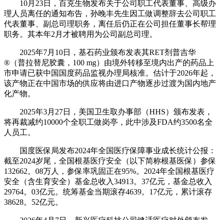
10月23日，百克生物发布关于公司职工代表董事、高级办
理人员离任的通知布告，孙晚丰先生因工做调整辞去公司职工
代表董事、副总司理职务，离任后仍正在公司担任董事长帮理
职务。其本年2月才被聘用为公司副总司理。
2025年7月10日，基石药业颁布发表其RET剂普吉华
®（普拉替尼胶囊，100 mg）由境外转移至境内出产的药品上
市申请已获中国国度药品监视办理局核准。估计于2026年起，
该产物正在中国市场的供应将由进口产物逐步过渡为国内地产
化产物。
2025年3月27日，美国卫生取办事部（HHS）颁布发表，
将再裁减约10000个全职工做岗亭，此中涉及FDA约3500名全
人员工。
国度医保局发布2024年全国医疗保障事业成长统计公报：
截至2024岁尾，全国根基医疗安全（以下简称根基医保）参保
132662。08万人，参保率巩固正在95%。2024年全国根基医疗
安全（含生育安全）基金总收入34913。37亿元，基金总收入
29764。03亿元。统筹基金当期滚存4639。17亿元，累计滚存
38628。52亿元。