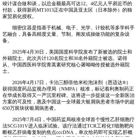
竣计谋合做和谈，以总金额最高可达12。4亿元人平易近币的
付款，获得新药MT1013正在中国及亚太区（日本除外）的独
家贸易化授权。
细密仪器是指基于机械、电子、光学、计较机等多学科手
艺融合，具备高精度丈量、节制、阐发或操做功能的复杂设
备。
2025年4月30日，美国国度科学院发布了新被选的院士和
外籍院士。此次共计120名院士和30名外籍院士被选。诺得
从、中国西医科学院青蒿素研究核心屠呦呦传授被选外籍院
士。
2026年4月17日，卡泊三醇倍他米松泡沫剂（恩适达®）
获得国度药品监视办理局（NMPA）核准，标记着利奥制药正
在华成长取得又一严沉里程碑。这将进一步提拔这一全新医治
方案的可及性，惠及中国这一全球最大银屑病患者市场中的超
650万斑块状银屑病患者。
2025年7月4日，中国药监局核准全球首个慢性乙肝细胞疗
法SCG101V进入临床试验。该疗法通过TCR工程化T细胞靶向
断根乙肝病毒复制的焦点cccDNA，单次给药即可实现乙肝概