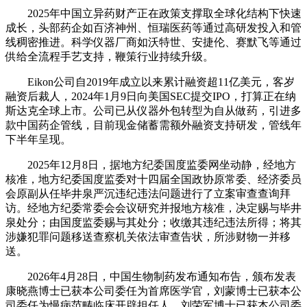
2025年中国立异药财产正在政策支撑取全球化结构下快速
成长，头部药企如百济神州、恒瑞医药等通过高研发投入和管
线稠密推进。科学仪器厂商如沃特世、安捷伦、赛默飞等通过
供给全流程手艺支持，鞭策行业持续升级。
Eikon公司自2019年成立以来累计融资超11亿美元，客岁
融资后裁人，2024年1月9日向美国SEC提交IPO，打算正在纳
斯达克全球上市。公司已从仪器外包转型为自从做药，引进多
款中国药企管线，目前现金储蓄需额外融资支持研发，管线年
下半年呈现。
2025年12月8日，据地方纪委国度监委网坐动静，经地方
核准，地方纪委国度监委对十四届全国政协原常委、经济委员
会原副从任毕井泉严沉违纪违法问题进行了立案审查查询拜
访。经地方纪委常委会会议研究并报地方核准，决定赐与毕井
泉处分；由国度监委赐与其处分；收缴其违纪违法所得；将其
涉嫌犯罪问题移送查察机关依法审查告状，所涉财物一并移
送。
2026年4月28日，中国生物制药发布通知布告，颁布发表
康晓燕博士已获本公司委任为首席医学官，刘蒙博士已获本公
司委任为慢病范畴临床开辟担任人，刘荣军博士已获本公司委