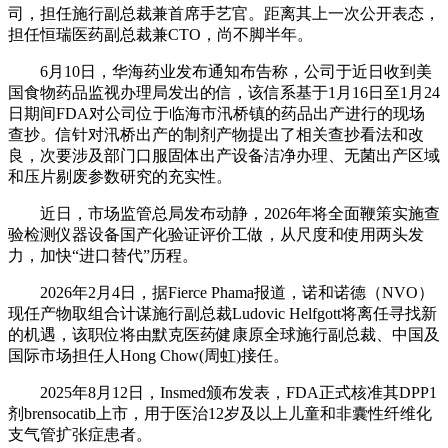
司，担任施行副总裁兼首席手艺官。距离其上一次公开表态，
担任恒瑞医药副总裁兼CTO，尚不脚半年。
6月10日，华海药业发布通知布告称，公司于近日收到美
国食物药品监视办理局发出的信，该信系基于1月16日至1月24
日期间FDA对公司位于临海市汛桥镇的药品出产进行的现场
查抄。信针对汛桥出产的制剂产物提出了相关查抄看法和改
良，次要涉及部门口服固体出产设备洁净办理、无菌出产区域
和压片剔废参数研究的充实性。
近日，市场监管总局发布动静，2026年将全面鞭策实施查
验检测仪器设备国产化验证评价工做，从尺度和使用两头发
力，加快“进口替代”历程。
2026年2月4日，据Fierce Phama报道，诺和诺德（NVO）
现任产物取组合计谋施行副总裁Ludovic Helfgott将离任寻找新
的机遇，该职位将由默克医药健康原全球施行副总裁、中国及
国际市场担任人Hong Chow(周虹)接任。
2025年8月12日，Insmed颁布发表，FDA正式核准其DPP1
剂brensocatib上市，用于医治12岁及以上儿童和非囊性纤维化
支气管扩张症患者。