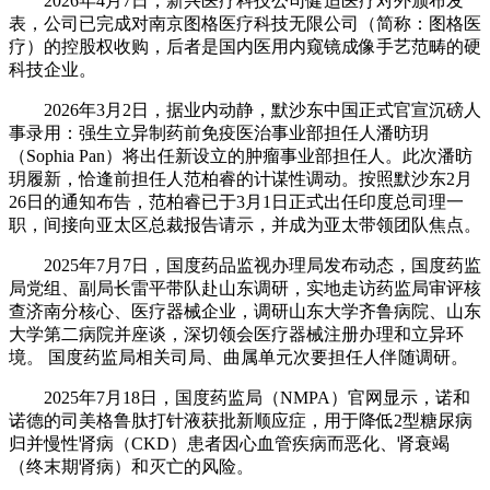
2026年4月7日，新兴医疗科技公司健适医疗对外颁布发
表，公司已完成对南京图格医疗科技无限公司（简称：图格医
疗）的控股权收购，后者是国内医用内窥镜成像手艺范畴的硬
科技企业。
2026年3月2日，据业内动静，默沙东中国正式官宣沉磅人
事录用：强生立异制药前免疫医治事业部担任人潘昉玥
（Sophia Pan）将出任新设立的肿瘤事业部担任人。此次潘昉
玥履新，恰逢前担任人范柏睿的计谋性调动。按照默沙东2月
26日的通知布告，范柏睿已于3月1日正式出任印度总司理一
职，间接向亚太区总裁报告请示，并成为亚太带领团队焦点。
2025年7月7日，国度药品监视办理局发布动态，国度药监
局党组、副局长雷平带队赴山东调研，实地走访药监局审评核
查济南分核心、医疗器械企业，调研山东大学齐鲁病院、山东
大学第二病院并座谈，深切领会医疗器械注册办理和立异环
境。 国度药监局相关司局、曲属单元次要担任人伴随调研。
2025年7月18日，国度药监局（NMPA）官网显示，诺和
诺德的司美格鲁肽打针液获批新顺应症，用于降低2型糖尿病
归并慢性肾病（CKD）患者因心血管疾病而恶化、肾衰竭
（终末期肾病）和灭亡的风险。