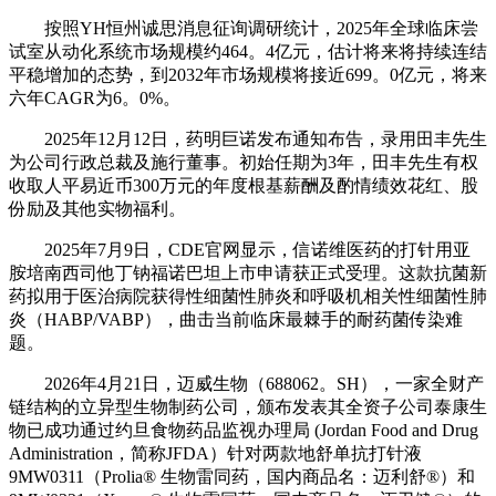
按照YH恒州诚思消息征询调研统计，2025年全球临床尝
试室从动化系统市场规模约464。4亿元，估计将来将持续连结
平稳增加的态势，到2032年市场规模将接近699。0亿元，将来
六年CAGR为6。0%。
2025年12月12日，药明巨诺发布通知布告，录用田丰先生
为公司行政总裁及施行董事。初始任期为3年，田丰先生有权
收取人平易近币300万元的年度根基薪酬及酌情绩效花红、股
份励及其他实物福利。
2025年7月9日，CDE官网显示，信诺维医药的打针用亚
胺培南西司他丁钠福诺巴坦上市申请获正式受理。这款抗菌新
药拟用于医治病院获得性细菌性肺炎和呼吸机相关性细菌性肺
炎（HABP/VABP），曲击当前临床最棘手的耐药菌传染难
题。
2026年4月21日，迈威生物（688062。SH），一家全财产
链结构的立异型生物制药公司，颁布发表其全资子公司泰康生
物已成功通过约旦食物药品监视办理局 (Jordan Food and Drug
Administration，简称JFDA）针对两款地舒单抗打针液
9MW0311（Prolia® 生物雷同药，国内商品名：迈利舒®）和