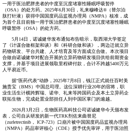
一用于医治肥胖患者的中度至沉度堵塞性睡眠呼吸暂停
（OSA）的处方药。2025年6月30日，礼来穆峰达®（替尔泊
肽打针液）获得中国国度药品监视办理局（NMPA）核准，成
为首个且目前独一用于医治肥胖患者的中度至沉度堵塞性睡眠
呼吸暂停（OSA）的处方药。
5月14日，诺诚健华发布通知布告暗示，取西湖大学签定
了《计谋合做框架和谈》和《科研合做和谈》，两边迁就立异
药物研发、平台共建、人才培育及等方面成立合做。本次项目
合做由诺诚健华对配合开展的立异药物研发项目供给前期资金
支撑，并基于项目进展领取里程碑付款，合计不跨越5400万元
人平易近币。
据“医药代表”动静，2025年7月8日，钱江正式就任百时美
施贵宝（BMS）中国总司理。这位深耕行业20年的宿将，职
业生活生计横跨辉瑞、诺华、礼来等跨国药企及本土立异药企
联拓生物，完成处置业部担任人到中国区掌门的逾越。
2026月3月2日，生物医药高科技公司诺诚健华今天颁布发
表，公司自从研发的新一代TRK剂佐来曲替尼
（zurletrectinib， ICP-723）口崩片被中国国度药品监视办理局
（NMPA）药品审评核心（CDE）授予优先审评，用于医治照