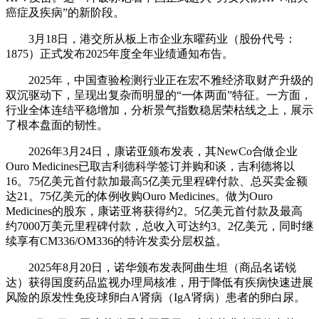
癌症及疾病”的新阶段。
3月18日，港交所从板上市企业东曜药业（股份代号：
1875）正式发布2025年度全年业绩通知布告。
2025年，中国查验检测行业正在宏不雅经济取财产升级的
双沉驱动下，呈现出复杂而明显的“一体两面”特征。一方面，
行业全体连结平稳增加，分析景气指数稳居荣枯线之上，展示
了根本盘面的韧性。
2026年3月24日，康诺亚颁布发表，其NewCo合做企业
Ouro Medicines已取吉利德科学签订并购和谈，吉利德将以
16。75亿美元首付款加最高5亿美元里程碑付款、总买卖金额
达21。75亿美元的体例收购Ouro Medicines。做为Ouro
Medicines的股东，康诺亚将获得约2。5亿美元首付款及最高
约7000万美元里程碑付款，总收入可达约3。2亿美元，同时继
续享有CM336/OM336的特许发卖分层权益。
2025年8月20日，诺华颁布发表阿曲生坦（商品名诺锐
达）获得国度药品监视办理局核准，用于降低有疾病快速进展
风险的原发性免疫球卵白A肾病（IgA肾病）患者的卵白尿。