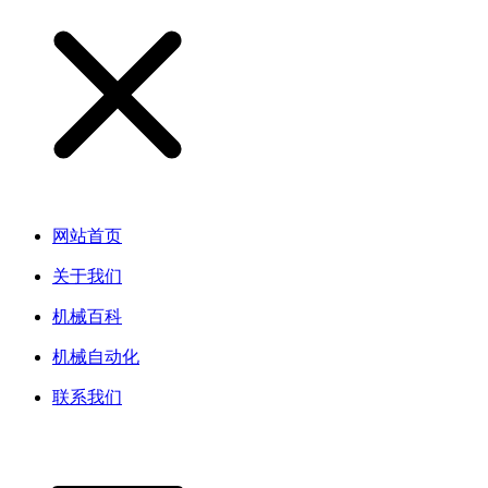
网站首页
关于我们
机械百科
机械自动化
联系我们