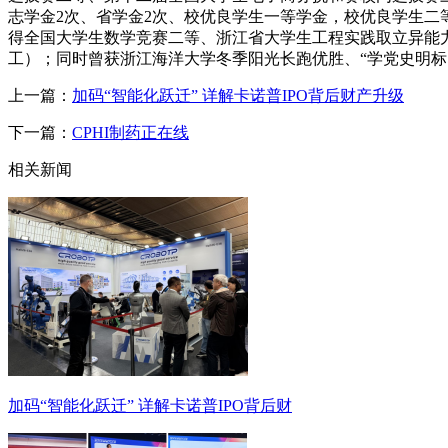
志学金2次、省学金2次、校优良学生一等学金，校优良学生二
得全国大学生数学竞赛二等、浙江省大学生工程实践取立异能力
工）；同时曾获浙江海洋大学冬季阳光长跑优胜、“学党史明
上一篇：
加码“智能化跃迁” 详解卡诺普IPO背后财产升级
下一篇：
CPHI制药正在线
相关新闻
加码“智能化跃迁” 详解卡诺普IPO背后财