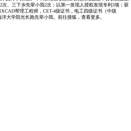
2次、三下乡先辈小我2次；以第一发现人授权发现专利3项；获
AD帮理工程师，CET-4级证书，电工四级证书（中级
海洋大学阳光长跑先辈小我。前往搜狐，查看更多。