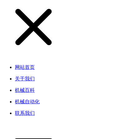
网站首页
关于我们
机械百科
机械自动化
联系我们