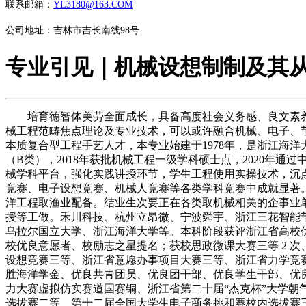
联系邮箱：
YL3180@163.COM
公司地址：吉林市吉长南线98号
专业引见｜机械设想制制及其
培育德智体美劳全面成长，具备高度社会义务感、良文素养
械工程范畴焦点理论及专业技术，可以或许融合机械、电子、
本质复合型工程手艺人才，本专业始建于1978年，是浙江海洋
（B类），2018年获批机械工程一级学科硕士点，2020年
械学科平台，强化实践讲授环节，学生工程使用实操技术，沉
竞赛、电子设想竞赛、机械人竞赛等各类学科竞赛中成就显著
洋工程取渔业配备。结业生次要正在各类取机械相关的企事业
授等工做。禾川科技、杭州立昂微、宁波舜宇、浙江三花智能
乌拉尔国立大学、浙江海洋大学等。本科阶段获评浙江省高校优良
校优良意愿者、校励志之星提名；获校思政微课大赛三等 2 次
设想竞赛三等、浙江省意愿办事项目大赛三等、浙江省力学竞
胜海洋学金、优良共青团员、优良团干部、优良学生干部、优良
力大赛虚拟仿实赛道国赛铜、浙江省第二十届“杰克杯”大学
选拔赛二等、第十二届全国大学生电子商务挑和赛校内选拔赛