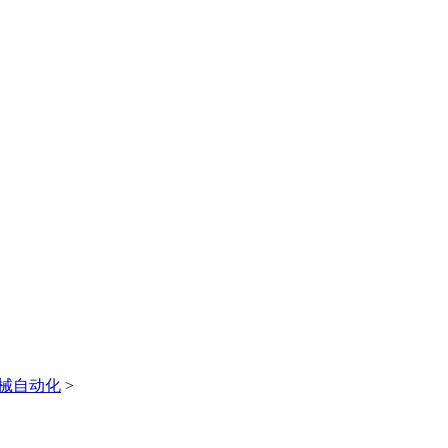
械自动化
>