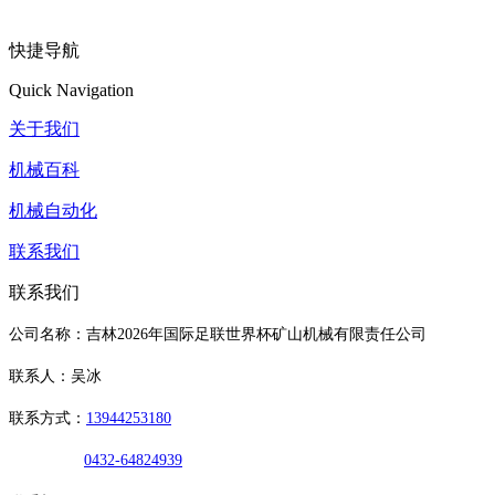
快捷导航
Quick Navigation
关于我们
机械百科
机械自动化
联系我们
联系我们
公司名称：吉林2026年国际足联世界杯矿山机械有限责任公司
联系人：吴冰
联系方式：
13944253180
0432-64824939