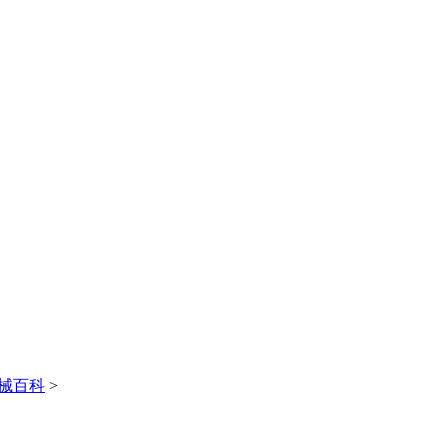
械百科
>