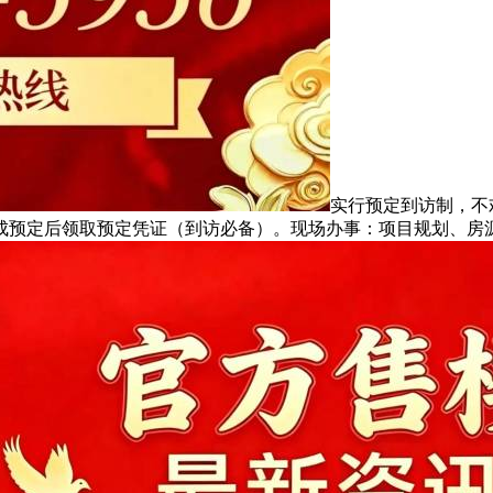
实行预定到访制，不
成预定后领取预定凭证（到访必备）。现场办事：项目规划、房