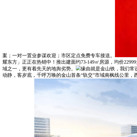
案；一对一置业参谋欢迎；市区定点免费专车接送。
耀东方」正正在热销中！推出建面约73-149㎡房源，均价2
域之一，更有着先天的地舆劣势。
缘由就是金山铁，我们常说
动静，客岁底，千呼万唤的金山首条“轨交”市域南枫线公里，