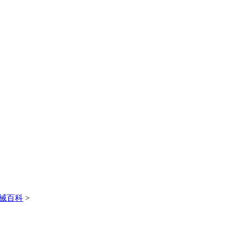
械百科
>