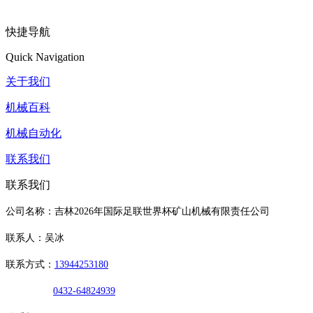
快捷导航
Quick Navigation
关于我们
机械百科
机械自动化
联系我们
联系我们
公司名称：吉林2026年国际足联世界杯矿山机械有限责任公司
联系人：吴冰
联系方式：
13944253180
0432-64824939