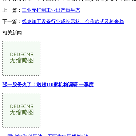
上一篇：
工业元打制工业出产重生态
下一篇：
线束加工设备行业成长示状、合作款式及将来趋
相关新闻
强一股份火了！送超110家机构调研 一季度