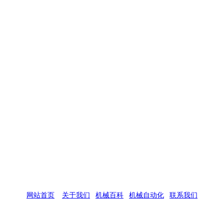
网站首页
|
关于我们
|
机械百科
|
机械自动化
|
联系我们