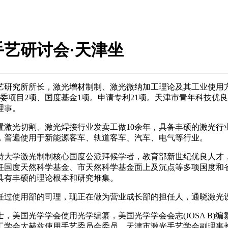
手艺研讨会·天津坐
艺研究所所长，激光增材制制、激光微纳加工理论及其工业使用方
委项目2项、国度基金1项。申请专利21项。天津市青年科技优
理事。
光切割、激光焊接行业发卖工做10余年，具备丰硕的激光行
，普遍使用于新能源客车、轨道客车、汽车、电气等行业。
大学激光制制核心国度公派拜候学者，教育部新世纪优良人才，
任国度天然科学基金、市天然科学基金面上及沉点等多项国度和
具有丰硕的理论根本和研究堆集。
过使用部的司理，现正在做为营业成长部的担任人，通晓激光
国光学学会使用光学编纂，美国光学学会会志(JOSA B)编
工学会太赫兹使用手艺委员会委员，天津市激光手艺学会副理事