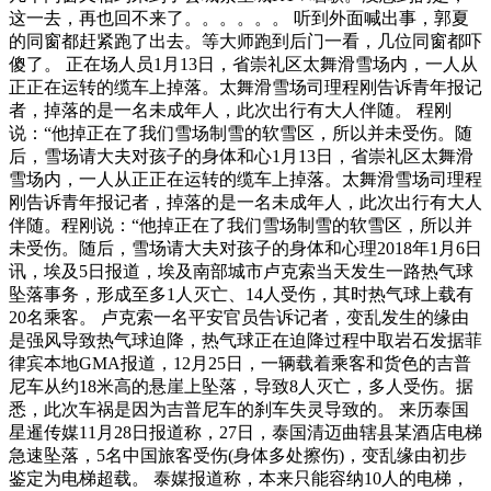
这一去，再也回不来了。。。。。。 听到外面喊出事，郭夏
的同窗都赶紧跑了出去。等大师跑到后门一看，几位同窗都吓
傻了。 正在场人员1月13日，省崇礼区太舞滑雪场内，一人从
正正在运转的缆车上掉落。太舞滑雪场司理程刚告诉青年报记
者，掉落的是一名未成年人，此次出行有大人伴随。 程刚
说：“他掉正在了我们雪场制雪的软雪区，所以并未受伤。随
后，雪场请大夫对孩子的身体和心1月13日，省崇礼区太舞滑
雪场内，一人从正正在运转的缆车上掉落。太舞滑雪场司理程
刚告诉青年报记者，掉落的是一名未成年人，此次出行有大人
伴随。程刚说：“他掉正在了我们雪场制雪的软雪区，所以并
未受伤。随后，雪场请大夫对孩子的身体和心理2018年1月6日
讯，埃及5日报道，埃及南部城市卢克索当天发生一路热气球
坠落事务，形成至多1人灭亡、14人受伤，其时热气球上载有
20名乘客。 卢克索一名平安官员告诉记者，变乱发生的缘由
是强风导致热气球迫降，热气球正在迫降过程中取岩石发据菲
律宾本地GMA报道，12月25日，一辆载着乘客和货色的吉普
尼车从约18米高的悬崖上坠落，导致8人灭亡，多人受伤。据
悉，此次车祸是因为吉普尼车的刹车失灵导致的。 来历泰国
星暹传媒11月28日报道称，27日，泰国清迈曲辖县某酒店电梯
急速坠落，5名中国旅客受伤(身体多处擦伤)，变乱缘由初步
鉴定为电梯超载。 泰媒报道称，本来只能容纳10人的电梯，