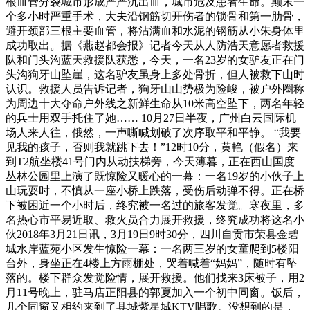
根血管分裂城市形成严严沉出血，城市危及患者生命。颠末一
个多小时严重手术，大夫沿钢筋切开伤者的锁骨和第一肋骨，
避开颈部三根主要血管，将沾满血和水泥的钢筋从小朱身体里
成功取出。据《燕赵都会报》记者今天从人防浩天意愿者救援
队和门头沟蓝天救援队获悉，今天，一名23岁的女驴友正在门
头沟狗牙山坠崖，这名驴友虽身上多处骨折，但人被救下山时
认识。救援人员告诉记者，狗牙山山势极为险峻，被户外圈称
为周边十大夺命户外线之新鲜生命从10米高空坠下，两名年轻
的兵士用双手托住了她…… 10月27日半夜，广州白云国际机
场人来人往，俄然，一声嘶喊划破了次序取平和平静。 “我要
见我的孩子，否则我就跳下去！”12时10分，黄艳（假名）来
到T2航坐楼41号门内从动扶梯旁，今天薄暮，正在西山国度
丛林公园里上演了既惊险又暖心的一幕：一名19岁的小伙子上
山玩耍时，不慎从一座小桥上跌落，受伤后动弹不得。正在桥
下被困近一个小时后，终究被一名过的旅客发觉。寒夜里，多
名热心市平易近取、救火员合力展开救援，终究成功将这名小
伙2018年3月21日讯，3月19日9时30分，四川自贡市荣县金碧
城水岸蓝苑小区发生惊险一幕：一名两三岁的女童爬到5楼阳
台外，身坐正在4楼上方雨棚处，哭着喊着“妈妈”，随时有坠
落的。楼下群众发觉险情，展开救援。他们找来3床被子，用2
月11号晚上，驻马店正阳县的郭夏加入一个初中同窗。饭后，
几个同窗又相约来到了县城紫星城KTV唱歌。没想到的是，