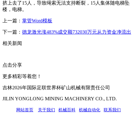
挤上去了15人，导致绳索无法支持断裂，15人集体随电梯坠
楼，电梯。
上一篇：
掌管Word模板
下一篇：
德龙激光涨483%成交额732030万元从力资金净流出
相关新闻
点击分享
更多精彩等着您！
吉林2026年国际足联世界杯矿山机械有限责任公司
JILIN YONGLONG MINING MACHINERY CO., LTD.
网站首页
|
关于我们
|
机械百科
|
机械自动化
|
联系我们
公司地址：吉林市吉长南线98号
联系人：吴冰