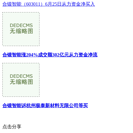
合锻智能（603011）6月25日从力资金净买入
合锻智能涨204%成交额302亿元从力资金净流
合锻智能诉杭州极泰新材料无限公司等买
点击分享