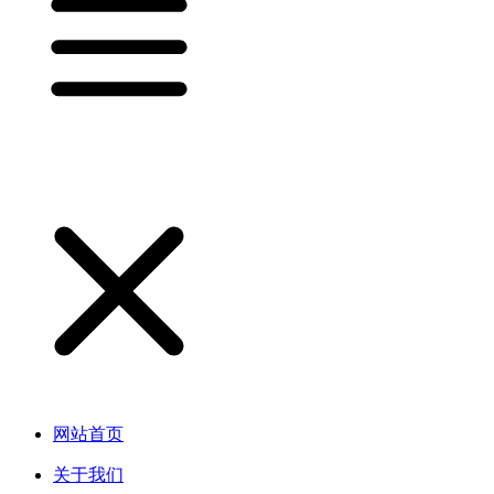
网站首页
关于我们