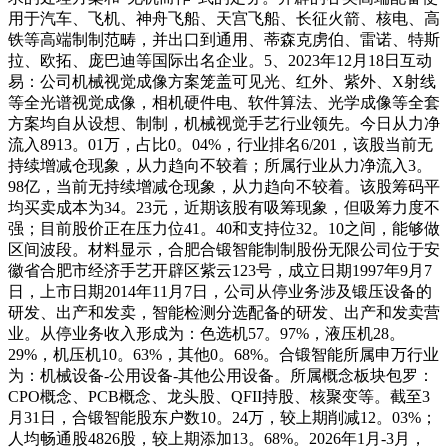
用于汽车、飞机、神舟飞船、天宫飞船、长征火箭、核电、高
铁等高端制制范畴，并出口到通用、蒂森克虏伯、雷诺、特斯
拉、欧拓、庞巴迪等国际出名企业。5、2023年12月18日互动
易：公司机械视觉成像方案笼盖可见光、红外、紫外、X射线
等全光谱视觉成像，相机硬件电、软件算法、光学成像等全套
方案均自从设想、制制，机械视觉手艺行业领先。今日从力净
流入8913。01万，占比0。04%，行业排名6/201，该股当前无
持续增减仓现象，从力趋向不较着；所属行业从力净流入3。
98亿，当前无持续增减仓现象，从力趋向不较着。该股筹码平
均买卖成本为34。23元，近期该股有吸筹现象，但吸筹力度不
强；目前股价正在压力位41。40和支持位32。10之间，能够做
区间波段。材料显示，合肥合锻智能制制股份无限公司位于安
徽省合肥市经济手艺开辟区紫云123号，成立日期1997年9月7
日，上市日期2014年11月7日，公司从停业务涉及锻压设备的
研发、出产和发卖，智能检测分选配备的研发、出产和发卖营
业。从停业务收入形成为：色选机57。97%，液压机28。
29%，机压机10。63%，其他0。68%。合锻智能所属申万行业
为：机械设备-公用设备-其他公用设备。所属概念板块包罗：
CPO概念、PCB概念、龙头股、QFII持股、核聚变等。截至3
月31日，合锻智能股东户数10。24万，较上期削减12。03%；
人均畅通股4826股，较上期添加13。68%。2026年1月-3月，