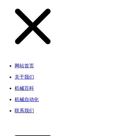
网站首页
关于我们
机械百科
机械自动化
联系我们