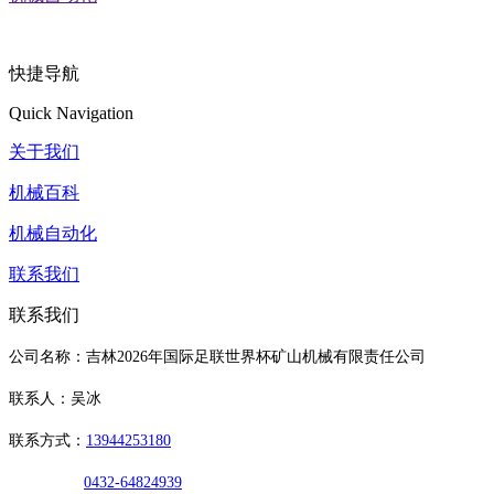
快捷导航
Quick Navigation
关于我们
机械百科
机械自动化
联系我们
联系我们
公司名称：吉林2026年国际足联世界杯矿山机械有限责任公司
联系人：吴冰
联系方式：
13944253180
0432-64824939