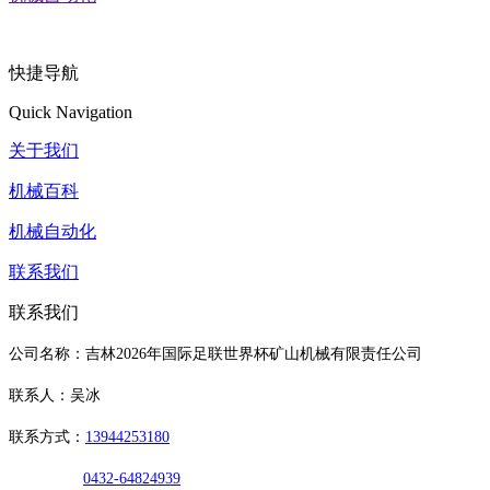
快捷导航
Quick Navigation
关于我们
机械百科
机械自动化
联系我们
联系我们
公司名称：吉林2026年国际足联世界杯矿山机械有限责任公司
联系人：吴冰
联系方式：
13944253180
0432-64824939