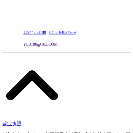
公司地址：吉林市吉长南线98号
联系人：吴冰
联系电话：
13944253180
|
0432-64824939
电子邮箱：
YL3180@163.COM
营业执照