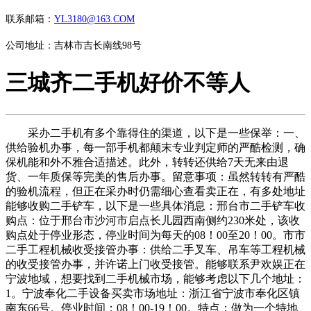
联系邮箱：
YL3180@163.COM
公司地址：吉林市吉长南线98号
三城齐二手机好价不等人
采办二手机有多个靠得住的渠道，以下是一些保举：一、
供给验机办事，每一部手机都颠末专业判定师的严酷检测，确
保机能和外不雅合适描述。此外，转转还供给7天无来由退
货、一年质保等完美的售后办事。留意事项：虽然转转有严酷
的验机流程，但正在采办时仍需细心查看卖正在，有多处地址
能够收购二手铲车，以下是一些具体消息：邢台市二手铲车收
购点：位于邢台市沙河市启点长儿园西南侧约230米处，该收
购点处于停业形态，停业时间为每天的08！00至20！00。市市
二手工程机械收受接管办事：供给二手叉车、吊车等工程机械
的收受接管办事，并许诺上门收受接管。能够联系尹欢娱正在
宁波地域，想要找到二手机械市场，能够考虑以下几个地址：
1。宁波奉化二手设备买卖市场地址：浙江省宁波市奉化区镇
南东66号。停业时间：08！00-19！00。特点：做为一个特地