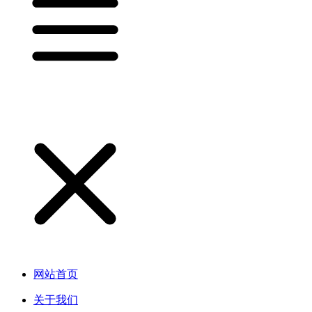
网站首页
关于我们