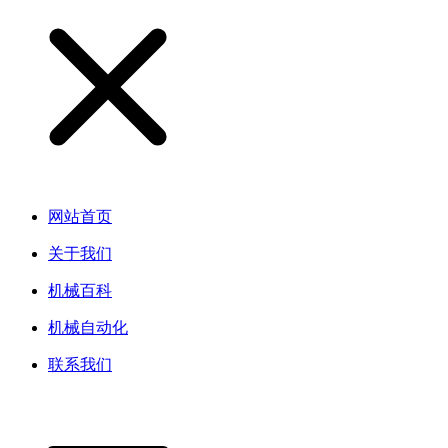
网站首页
关于我们
机械百科
机械自动化
联系我们