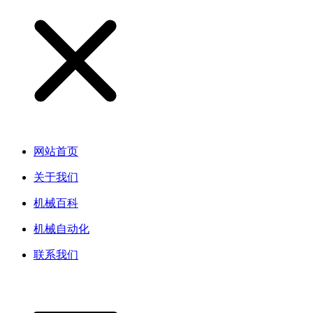
网站首页
关于我们
机械百科
机械自动化
联系我们