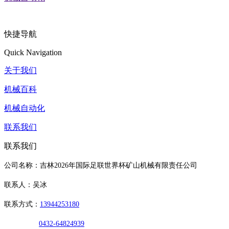
快捷导航
Quick Navigation
关于我们
机械百科
机械自动化
联系我们
联系我们
公司名称：吉林2026年国际足联世界杯矿山机械有限责任公司
联系人：吴冰
联系方式：
13944253180
0432-64824939