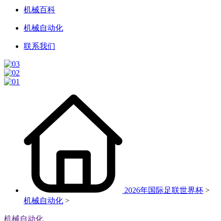
机械百科
机械自动化
联系我们
2026年国际足联世界杯
>
机械自动化
>
机械自动化