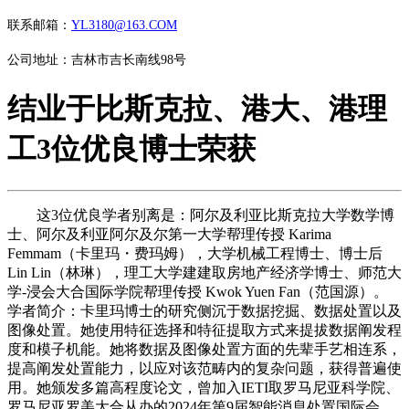
联系邮箱：
YL3180@163.COM
公司地址：吉林市吉长南线98号
结业于比斯克拉、港大、港理
工3位优良博士荣获
这3位优良学者别离是：阿尔及利亚比斯克拉大学数学博
士、阿尔及利亚阿尔及尔第一大学帮理传授 Karima
Femmam（卡里玛・费玛姆），大学机械工程博士、博士后
Lin Lin（林琳），理工大学建建取房地产经济学博士、师范大
学-浸会大合国际学院帮理传授 Kwok Yuen Fan（范国源）。
学者简介：卡里玛博士的研究侧沉于数据挖掘、数据处置以及
图像处置。她使用特征选择和特征提取方式来提拔数据阐发程
度和模子机能。她将数据及图像处置方面的先辈手艺相连系，
提高阐发处置能力，以应对该范畴内的复杂问题，获得普遍使
用。她颁发多篇高程度论文，曾加入IETI取罗马尼亚科学院、
罗马尼亚罗美大合从办的2024年第9届智能消息处置国际会