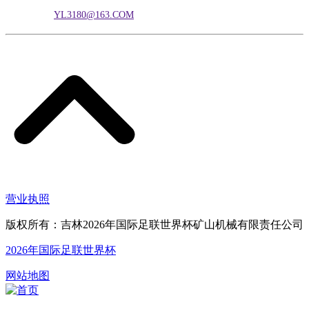
电子邮箱：
YL3180@163.COM
营业执照
版权所有：吉林2026年国际足联世界杯矿山机械有限责任公司
2026年国际足联世界杯
网站地图