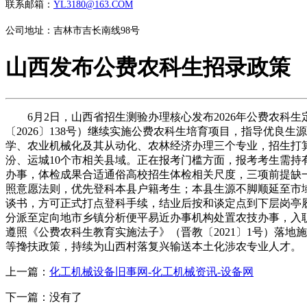
联系邮箱：
YL3180@163.COM
公司地址：吉林市吉长南线98号
山西发布公费农科生招录政策
6月2日，山西省招生测验办理核心发布2026年公费农科
〔2026〕138号）继续实施公费农科生培育项目，指导优良
学、农业机械化及其从动化、农林经济办理三个专业，招生打
汾、运城10个市相关县域。正在报考门槛方面，报考考生需持
办事，体检成果合适通俗高校招生体检相关尺度，三项前提缺
照意愿法则，优先登科本县户籍考生；本县生源不脚顺延至市
谈书，方可正式打点登科手续，结业后按和谈定点到下层岗亭
分派至定向地市乡镇分析便平易近办事机构处置农技办事，入
遵照《公费农科生教育实施法子》（晋教〔2021〕1号）落
等搀扶政策，持续为山西村落复兴输送本土化涉农专业人才。
上一篇：
化工机械设备旧事网-化工机械资讯-设备网
下一篇：没有了