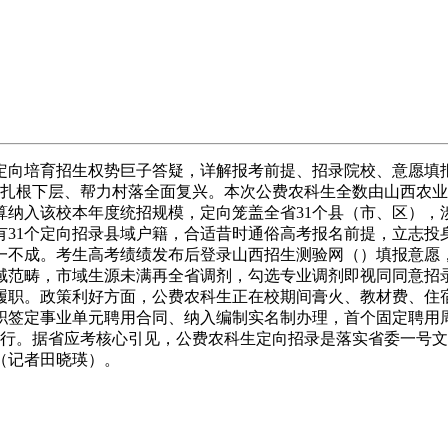
生定向培育招生权势巨子答疑，详解报考前提、招录院校、意愿填
生源扎根下层、帮力村落全面复兴。本次公费农科生全数由山西农
算纳入该校本年度统招规模，定向笼盖全省31个县（市、区），
有31个定向招录县域户籍，合适昔时通俗高考报名前提，立志
一不成。考生高考绩绩发布后登录山西招生测验网（）填报意愿
域范畴，市域生源未满再全省调剂，勾选专业调剂即视同同意招
履职。政策利好方面，公费农科生正在校期间膏火、教材费、住
职签定事业单元聘用合同、纳入编制实名制办理，首个固定聘用
地施行。据省应考核心引见，公费农科生定向招录是落实省委一号
（记者田晓瑛）。