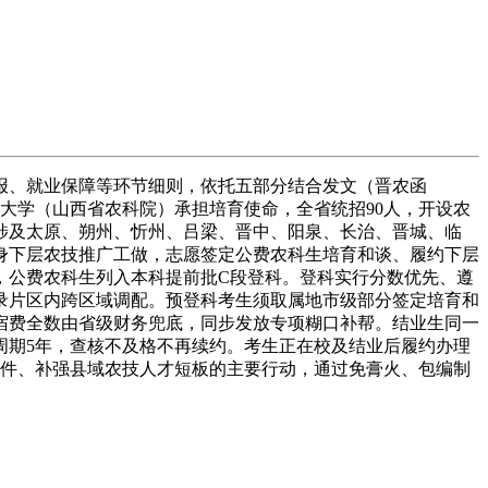
报、就业保障等环节细则，依托五部分结合发文（晋农函
业大学（山西省农科院）承担培育使命，全省统招90人，开设农
涉及太原、朔州、忻州、吕梁、晋中、阳泉、长治、晋城、临
投身下层农技推广工做，志愿签定公费农科生培育和谈、履约下层
，公费农科生列入本科提前批C段登科。登科实行分数优先、遵
录片区内跨区域调配。预登科考生须取属地市级部分签定培育和
宿费全数由省级财务兜底，同步发放专项糊口补帮。结业生同一
周期5年，查核不及格不再续约。考生正在校及结业后履约办理
文件、补强县域农技人才短板的主要行动，通过免膏火、包编制