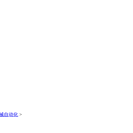
械自动化
>