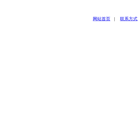
网站首页
|
联系方式