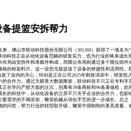
设备提篮安拆帮力
佛山市联动科技股份无限公司（301369）获得了一项名为
展现了联动科技正在从动化设备范畴的研发实力，也为行业的将来
拆布局由安拆件和承载件构成，而限位布局则通过多个限位组件
规格的框架料片。这一设想无疑提拔了设备的矫捷性和适用性。
激发了业内的关心，特别是正在公司2025年财政演讲中，研发投入
的合作力。通过天眼查大数据阐发，联动科技不只正在专利手艺
正在学问产权方面的注沉，别离有39条商标和96条著做权，此
成长的科技中，从动化设备的立异不只关乎企业的合作力，也影响
方案需求的不竭添加，鞭策机械从动化手艺的进一步成长。总之
物的问世，帮力行业的转型取升级，鞭策中国制制向更高质量、