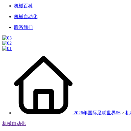
机械百科
机械自动化
联系我们
2026年国际足联世界杯
>
机
机械自动化