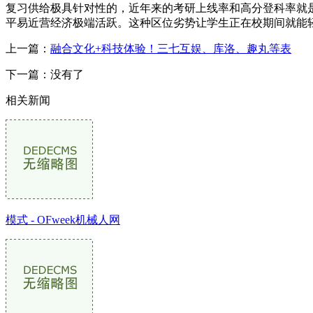
复习供给极具针对性的，近年来的考研上线率和高分登科率就
平易近营经济极端活跃。这种区位劣势让学生正在校期间就能
上一篇：
融合文化+科技体验！三七互娱、库洛、趣丸等表
下一篇：没有了
相关新闻
模式 - OFweek机械人网