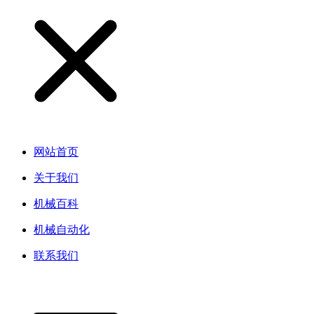
网站首页
关于我们
机械百科
机械自动化
联系我们