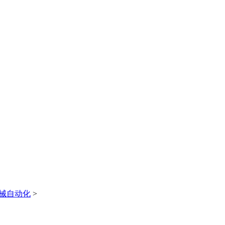
械自动化
>