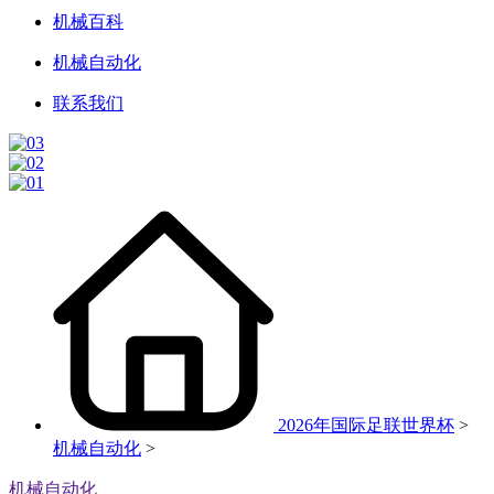
机械百科
机械自动化
联系我们
2026年国际足联世界杯
>
机械自动化
>
机械自动化