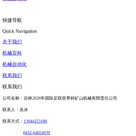
快捷导航
Quick Navigation
关于我们
机械百科
机械自动化
联系我们
联系我们
公司名称：吉林2026年国际足联世界杯矿山机械有限责任公司
联系人：吴冰
联系方式：
13944253180
0432-64824939