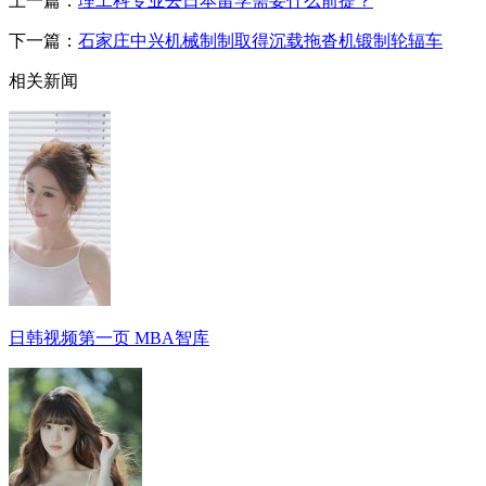
上一篇：
理工科专业去日本留学需要什么前提？
下一篇：
石家庄中兴机械制制取得沉载拖沓机锻制轮辐车
相关新闻
日韩视频第一页 MBA智库