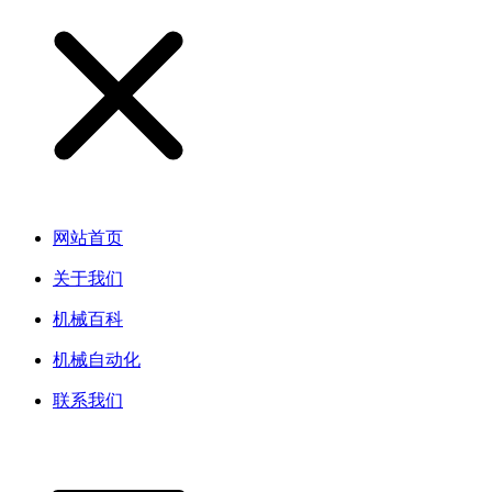
网站首页
关于我们
机械百科
机械自动化
联系我们