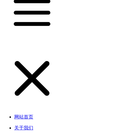
网站首页
关于我们