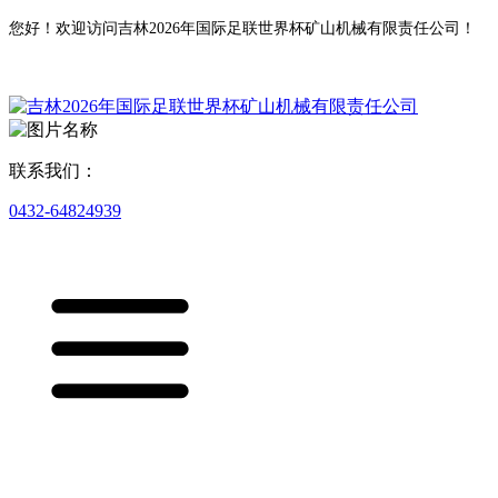
您好！欢迎访问吉林2026年国际足联世界杯矿山机械有限责任公司！
联系我们：
0432-64824939