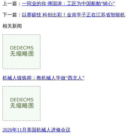
上一篇：
一同业的你 傅国涛：工匠为中国船舶“铸心”
下一篇：
以赛砺技 科创出彩！金肯学子正在江苏省智能机
相关新闻
机械人锻炼师：教机械人学做“西北人”
2026年11月美国机械人进修会议