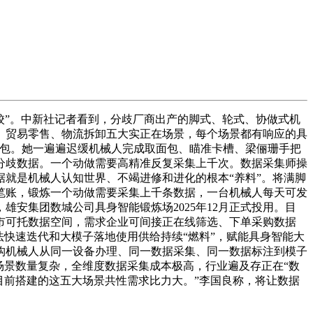
校”。中新社记者看到，分歧厂商出产的脚式、轮式、协做式机
、贸易零售、物流拆卸五大实正在场景，每个场景都有响应的具
面包。她一遍遍迟缓机械人完成取面包、瞄准卡槽、梁俪珊手把
分歧数据。一个动做需要高精准反复采集上千次。数据采集师操
就是机械人认知世界、不竭进修和进化的根本“养料”。将满脚
笔账，锻炼一个动做需要采集上千条数据，一台机械人每天可发
雄安集团数城公司具身智能锻炼场2025年12月正式投用。目
市可托数据空间，需求企业可间接正在线筛选、下单采购数据
快速迭代和大模子落地使用供给持续“燃料”，赋能具身智能大
构机械人从同一设备办理、同一数据采集、同一数据标注到模子
场景数量复杂，全维度数据采集成本极高，行业遍及存正在“数
目前搭建的这五大场景共性需求比力大。”李国良称，将让数据