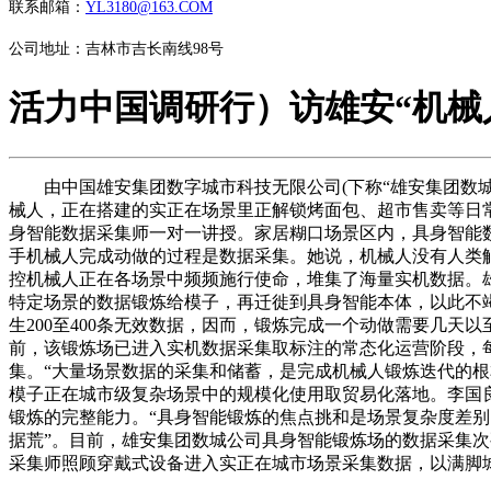
联系邮箱：
YL3180@163.COM
公司地址：吉林市吉长南线98号
活力中国调研行）访雄安“机械
由中国雄安集团数字城市科技无限公司(下称“雄安集团数城公
械人，正在搭建的实正在场景里正解锁烤面包、超市售卖等日
身智能数据采集师一对一讲授。家居糊口场景区内，具身智能
手机械人完成动做的过程是数据采集。她说，机械人没有人类
控机械人正在各场景中频频施行使命，堆集了海量实机数据。
特定场景的数据锻炼给模子，再迁徙到具身智能本体，以此不
生200至400条无效数据，因而，锻炼完成一个动做需要几天
前，该锻炼场已进入实机数据采集取标注的常态化运营阶段，
集。“大量场景数据的采集和储蓄，是完成机械人锻炼迭代的根
模子正在城市级复杂场景中的规模化使用取贸易化落地。李国
锻炼的完整能力。“具身智能锻炼的焦点挑和是场景复杂度差别
据荒”。目前，雄安集团数城公司具身智能锻炼场的数据采集次
采集师照顾穿戴式设备进入实正在城市场景采集数据，以满脚城