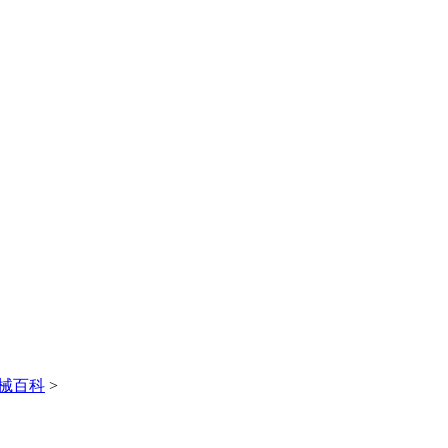
械百科
>