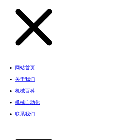
网站首页
关于我们
机械百科
机械自动化
联系我们