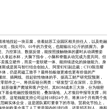
精准地捏起一块豆腐，坐着姑苏工业园区相关担任人，以及乾融
0克，指尖可0。01牛的力变化，也能输出3公斤的抓握力。参
觉、力控算法、数据反馈，能按照接触物体的霎时从动调整姿
像人拿起水杯，大脑下指令，小脑和脊髓从动完成力度共同。但
不卖孤立硬件，而卖一套软硬一体、能持续进化的操做能力。身
张斯成是斑马智行结合创始人、阿里钉钉副总裁；CTO陈浩耀
本体，仍是死磕工致手？最终拍板做更难也更有价值的产
拧螺丝、插网线、捏起软性物体的手。据高工财产研究院预测，
焦点零部件之一。将供应链分两类：“研发型”正在深圳，立异快、
，姑苏做量产爬坡和客户交付。其BOM成本三大块，分为细密
旗下基金乾融控股领投轮，叠加场地、人才项目申报等支撑，间
。这笔钱能支持公司运转18到24个月。将来18个月有两个焦
物流范畴实体企业，这是团队紧盯要拿下的市场。贸易化节拍上，
海外如欧美仓库工人工资是国内的3到5倍，还常招不到人。挑和