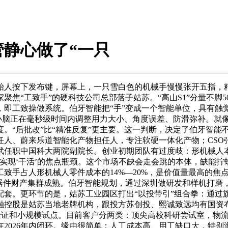
静心做了“一只
创始人按下发布键，屏幕上，一只雪白色的机械手慢慢张开五指，
焦“工致手”的硬科技公司总部落子姑苏。“高山S1”分量不脚50
，即工致操做系统。伯牙智能把“手”变成一个智能单位，具有触
，小脑正在毫秒级时间内调整用力大小、角度误差、防滑弥补。就
。“后批改”比“精准反复”更主要。这一判断，决定了伯牙智能
人、蔚来乐道智能化产物担任人，专注软硬一体化产物；CSO
武任职中国科大两院副院长。创业初期团队有过度歧：形机械人
实现‘干活’的焦点瓶颈。这个市场不缺会走会跳的本体，缺能
台。工致手占人形机械人零件成本的14%—20%，是价值量最高的
器件财产集群成熟。伯牙智能规划，通过深圳做研发和样机打磨
配套。更环节的是，姑苏工业园区打出“以投带引”组合拳：通过
控股是姑苏当地老牌机构，跟投方苏创投、熙诚致远均有国资布景
成概念验证和小规模试点。目前客户分两类：顶尖高校科研尝试室，
2026年内闭环。缘由很简单：人工成本高、用工缺口大，特别