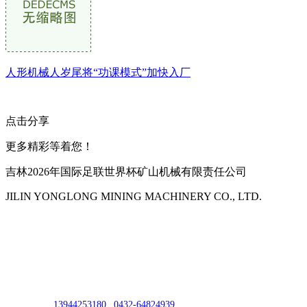
人形机械人岁尾将“功课模式”加快入厂
点击分享
更多精彩等着您！
吉林2026年国际足联世界杯矿山机械有限责任公司
JILIN YONGLONG MINING MACHINERY CO., LTD.
公司地址：吉林市吉长南线98号
联系人：吴冰
联系电话：
13944253180
|
0432-64824939