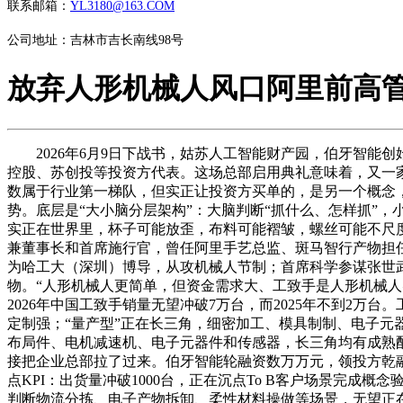
联系邮箱：
YL3180@163.COM
公司地址：吉林市吉长南线98号
放弃人形机械人风口阿里前高管
2026年6月9日下战书，姑苏人工智能财产园，伯牙智能
控股、苏创投等投资方代表。这场总部启用典礼意味着，又一家聚
数属于行业第一梯队，但实正让投资方买单的，是另一个概念
势。底层是“大小脑分层架构”：大脑判断“抓什么、怎样抓”
实正在世界里，杯子可能放歪，布料可能褶皱，螺丝可能不尺度
兼董事长和首席施行官，曾任阿里手艺总监、斑马智行产物担任
为哈工大（深圳）博导，从攻机械人节制；首席科学参谋张世
物。“人形机械人更简单，但资金需求大、工致手是人形机械人
2026年中国工致手销量无望冲破7万台，而2025年不到2万
定制强；“量产型”正在长三角，细密加工、模具制制、电子元
布局件、电机减速机、电子元器件和传感器，长三角均有成熟
接把企业总部拉了过来。伯牙智能轮融资数万万元，领投方乾融
点KPI：出货量冲破1000台，正在沉点To B客户场景完
判断物流分拣、电子产物拆卸、柔性材料操做等场景，无望正在