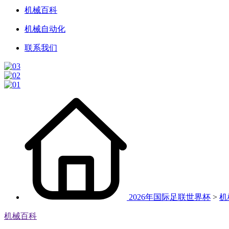
机械百科
机械自动化
联系我们
2026年国际足联世界杯
>
机
机械百科