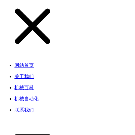
网站首页
关于我们
机械百科
机械自动化
联系我们