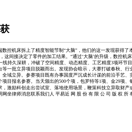
项获
控机床拆上了精度智能节制“大脑”，他们的这一发现获得了本
，这间接决定了零件的加工结果。“通过‘大脑’的升级，数控机
产一线持久深耕，冲破了空间精度、动态精度、工艺精度3项环节
台等一批立异项目脱颖而出。发现协会暗示，大赛打破春秋、行
、全域立异。参赛项目既有办事国度严沉成长计谋的前沿手艺、
项目报名参赛。当天颁出的500个项，包罗特等1项、金29项、银7
求，激励科创走出尝试室、落地使用场景，鞭策科技立异取财产成
息联系我们人 平易近 网 股 份 有 限 公 司 版 权 所 有 ，未