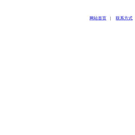
网站首页
|
联系方式