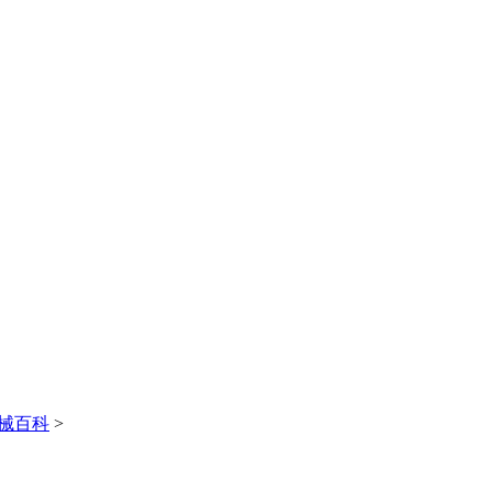
械百科
>