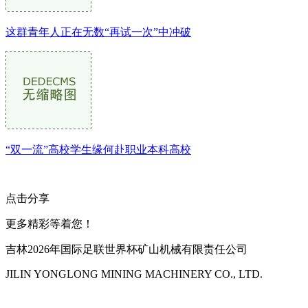
这群青年人正在无数“再试一次”中冲破
“双一流”高校学生缘何赴职业本科高校
点击分享
更多精彩等着您！
吉林2026年国际足联世界杯矿山机械有限责任公司
JILIN YONGLONG MINING MACHINERY CO., LTD.