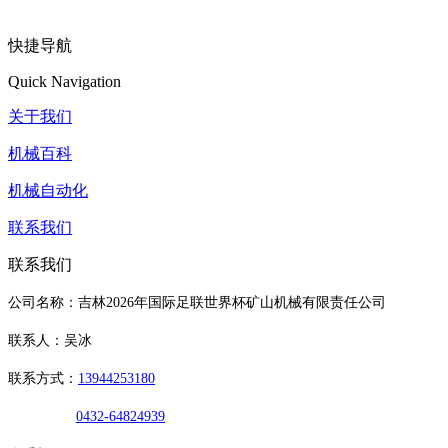
快捷导航
Quick Navigation
关于我们
机械百科
机械自动化
联系我们
联系我们
公司名称：吉林2026年国际足联世界杯矿山机械有限责任公司
联系人：吴冰
联系方式：
13944253180
0432-64824939