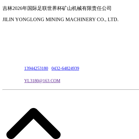
吉林2026年国际足联世界杯矿山机械有限责任公司
JILIN YONGLONG MINING MACHINERY CO., LTD.
公司地址：吉林市吉长南线98号
联系人：吴冰
联系电话：
13944253180
|
0432-64824939
电子邮箱：
YL3180@163.COM