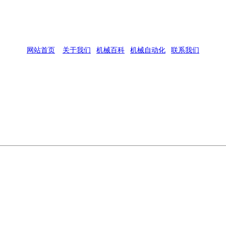
网站首页
|
关于我们
|
机械百科
|
机械自动化
|
联系我们