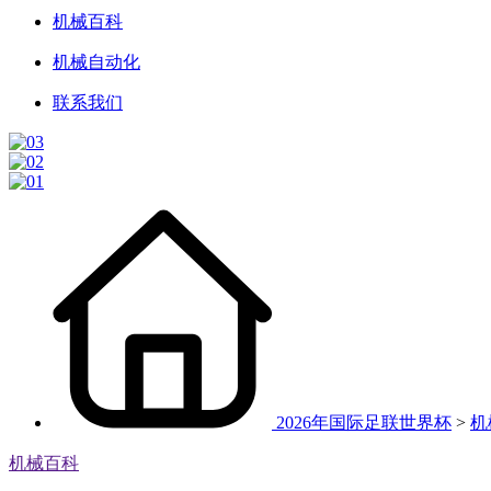
机械百科
机械自动化
联系我们
2026年国际足联世界杯
>
机
机械百科