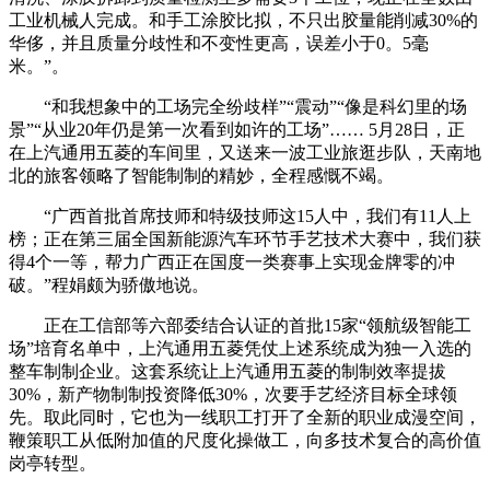
工业机械人完成。和手工涂胶比拟，不只出胶量能削减30%的
华侈，并且质量分歧性和不变性更高，误差小于0。5毫
米。”。
“和我想象中的工场完全纷歧样”“震动”“像是科幻里的场
景”“从业20年仍是第一次看到如许的工场”…… 5月28日，正
在上汽通用五菱的车间里，又送来一波工业旅逛步队，天南地
北的旅客领略了智能制制的精妙，全程感慨不竭。
“广西首批首席技师和特级技师这15人中，我们有11人上
榜；正在第三届全国新能源汽车环节手艺技术大赛中，我们获
得4个一等，帮力广西正在国度一类赛事上实现金牌零的冲
破。”程娟颇为骄傲地说。
正在工信部等六部委结合认证的首批15家“领航级智能工
场”培育名单中，上汽通用五菱凭仗上述系统成为独一入选的
整车制制企业。这套系统让上汽通用五菱的制制效率提拔
30%，新产物制制投资降低30%，次要手艺经济目标全球领
先。取此同时，它也为一线职工打开了全新的职业成漫空间，
鞭策职工从低附加值的尺度化操做工，向多技术复合的高价值
岗亭转型。