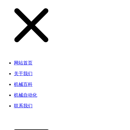
网站首页
关于我们
机械百科
机械自动化
联系我们