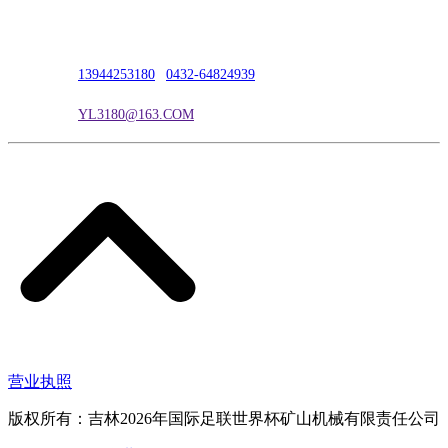
联系人：吴冰
联系电话：
13944253180
|
0432-64824939
电子邮箱：
YL3180@163.COM
营业执照
版权所有：吉林2026年国际足联世界杯矿山机械有限责任公司