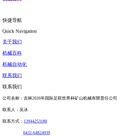
快捷导航
Quick Navigation
关于我们
机械百科
机械自动化
联系我们
联系我们
公司名称：吉林2026年国际足联世界杯矿山机械有限责任公司
联系人：吴冰
联系方式：
13944253180
0432-64824939