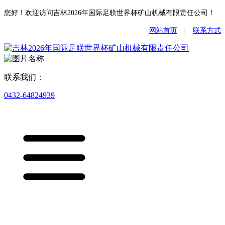
您好！欢迎访问吉林2026年国际足联世界杯矿山机械有限责任公司！
网站首页
|
联系方式
联系我们：
0432-64824939