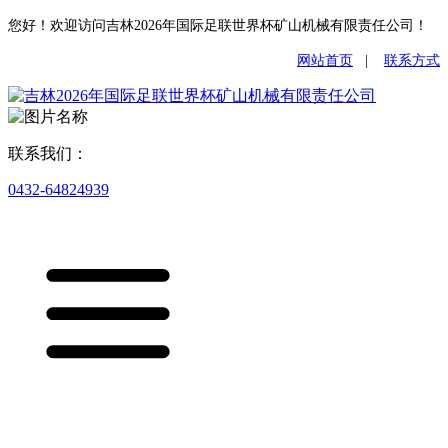
您好！欢迎访问吉林2026年国际足联世界杯矿山机械有限责任公司！
网站首页
|
联系方式
联系我们：
0432-64824939