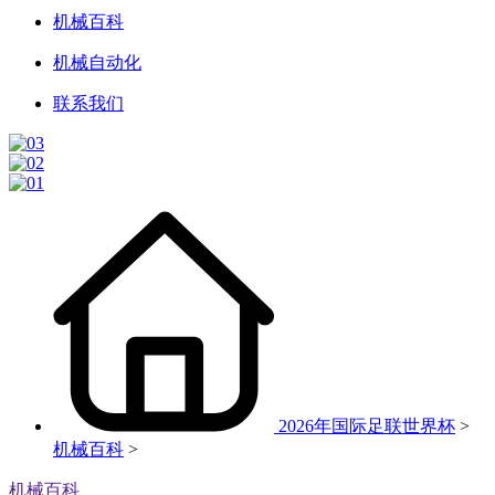
机械百科
机械自动化
联系我们
2026年国际足联世界杯
>
机械百科
>
机械百科