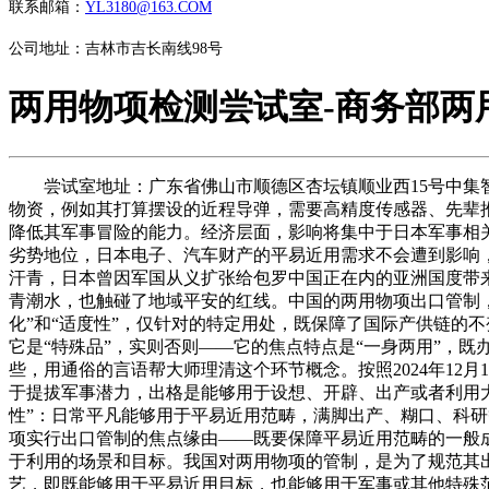
联系邮箱：
YL3180@163.COM
公司地址：吉林市吉长南线98号
两用物项检测尝试室-商务部两
尝试室地址：广东省佛山市顺德区杏坛镇顺业西15号中集智能
物资，例如其打算摆设的近程导弹，需要高精度传感器、先辈
降低其军事冒险的能力。经济层面，影响将集中于日本军事相
劣势地位，日本电子、汽车财产的平易近用需求不会遭到影响
汗青，日本曾因军国从义扩张给包罗中国正在内的亚洲国度带
青潮水，也触碰了地域平安的红线。中国的两用物项出口管制，
化”和“适度性”，仅针对的特定用处，既保障了国际产供链的
它是“特殊品”，实则否则——它的焦点特点是“一身两用”，
些，用通俗的言语帮大师理清这个环节概念。按照2024年1
于提拔军事潜力，出格是能够用于设想、开辟、出产或者利用
性”：日常平凡能够用于平易近用范畴，满脚出产、糊口、科研
项实行出口管制的焦点缘由——既要保障平易近用范畴的一般成
于利用的场景和目标。我国对两用物项的管制，是为了规范其
艺，即既能够用于平易近用目标，也能够用于军事或其他特殊