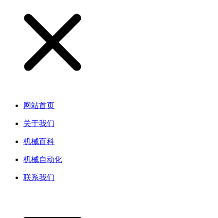
网站首页
关于我们
机械百科
机械自动化
联系我们