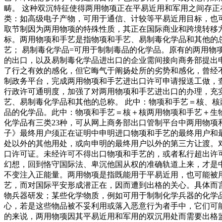
畴。 这种双沉特征使得两用物项正在平易近用和军用之间存
类：如高级电子产物，可用于通信、计较等平易近用目标，也
取节制因为两用物项的特殊性质，其正在国际商业和跨境转移
标。两用物项和手艺是指物项和手艺、易制毒化学品和其他的
艺； 易制毒化学品=可用于制制毒品的化学品。原有的两用
的出口，以及易制毒化学品进出口的企业需间接向商务部提出
了行之有效的感化，但它晦气于阐扬处所的劣势和感化，曾经
制政务平台，完成两用物项和手艺进出口许可申请报送工做，
行政许可通明度，加强了对两用物项和手艺进出口的办理，充
艺、易制毒化学品和其他的总称。 此中：物项和手艺＝核、核
品的化学品。此中：物项和手艺＝核＋核两用物项和手艺＋生
化学品有三类23种，可从网上商务部出口管制平台中两用物项
子》最终用户须正在证明中申明进口物项和手艺的最终用户和
处以外的其他用处，或向申明的最终用户以外的第三方让渡。
口许可证。未经许可不得出口物项和手艺的，或者私行超出许
幻想，回到恪守国际法、卑沉他国从权的准确轨道上来，才是
不变注入正能量。两用物项是指既能用于平易近用，也可能被
艺，而对国际平安形成潜正在，因而遭到出格的关心。具体而
物兵器研发；某些化学物质，例如可用于制制化学兵器的化学
心，若是这些物品被不妥利用或落入恶意行为者手中，它们可
的来说，两用物项因其平易近用和军用的双沉用处而需要出格