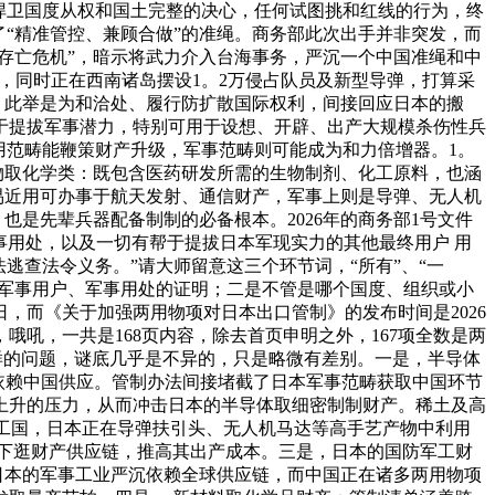
捍卫国度从权和国土完整的决心，任何试图挑和红线的行为，终
“精准管控、兼顾合做”的准绳。商务部此次出手并非突发，而
本存亡危机”，暗示将武力介入台海事务，严沉一个中国准绳和中
针，同时正在西南诸岛摆设1。2万侵占队员及新型导弹，打算采
示，此举是为和洽处、履行防扩散国际权利，间接回应日本的搬
帮于提拔军事潜力，特别可用于设想、开辟、出产大规模杀伤性兵
用范畴能鞭策财产升级，军事范畴则可能成为和力倍增器。1。
物取化学类：既包含医药研发所需的生物制剂、化工原料，也涵
易近用可办事于航天发射、通信财产，军事上则是导弹、无人机
是先辈兵器配备制制的必备根本。2026年的商务部1号文件
事用处，以及一切有帮于提拔日本军现实力的其他最终用户 用
逃查法令义务。”请大师留意这三个环节词，“所有”、“一
本军事用户、军事用处的证明；二是不管是哪个国度、组织或小
1日，而《关于加强两用物项对日本出口管制》的发布时间是2026
吼，一共是168页内容，除去首页申明之外，167项全数是两
出同样的问题，谜底几乎是不异的，只是略微有差别。一是，半导体
依赖中国供应。管制办法间接堵截了日本军事范畴获取中国环节
上升的压力，从而冲击日本的半导体取细密制制财产。稀土及高
加工国，日本正在导弹扶引头、无人机马达等高手艺产物中利用
下逛财产供应链，推高其出产成本。三是，日本的国防军工财
日本的军事工业严沉依赖全球供应链，而中国正在诸多两用物项