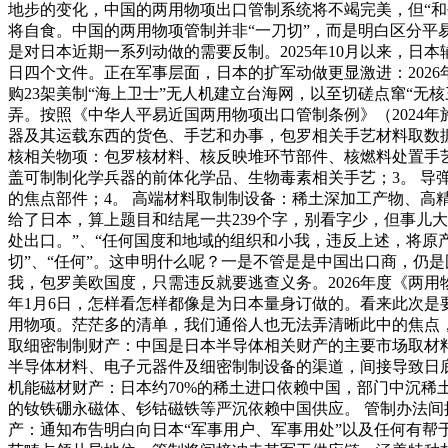
地步的变化，中国的两用物项出口管制系统将不竭完美，但“
将自食。中国的两用物项管制并非“一刀切”，而是明白区分平
是对日本近期一系列动做的需要反制。2025年10月以来，日
日四个文件。正在军事层面，日本的扩军动做更显激进：2026
购23架美制“海上卫士”无人机建立台海网，以至切磋点窜“
弄。按照《中华人平易近国两用物项出口管制条例》（2024
器及其运载东西的货色、手艺和办事，包罗相关手艺材料取数据
核相关物项：包罗核材料、核反映堆环节部件、核燃料处置手
盖可制制化学兵器的前体化学品、生物毒素相关手艺；3。 
的焦点部件；4。 高端材料取制制设备：稀土深加工产物、高
给了日本，算上题目和结尾一共239个字，别看字少，但事儿
处出口。”、“任何国度和地域的组织和小我，违反上述，将原
切”、“任何”。这申明什么呢？一是不管是是中国出口商，仍
我，包罗美欧国度，只需违反就要逃查义务。2026年度《两用物
年1月6日，怎样看怎样都像是为日本量身订做的。看来此次是
用物项。茫茫多的清单，我们通俗人也无法弄清晰此中的焦点，把
取细密制制财产：中国是日本半导体相关财产的主要市场取材
半导体材料、电子元器件及细密制制设备的渠道，间接导致日
机能磁材财产：日本约70%的稀土进口依赖中国，部门中沉稀
的钕铁硼永磁体、钐钴磁铁等严沉依赖中国供应。 管制办法
产：通知布告明白向日本“军事用户、军事用处”以及任何有帮