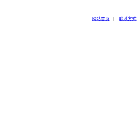
网站首页
|
联系方式