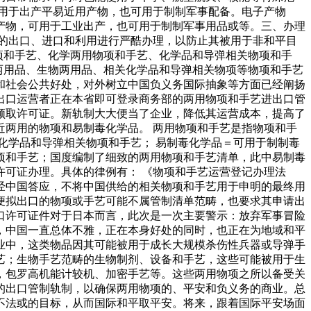
用于出产平易近用产物，也可用于制制军事配备。电子产物
产物，可用于工业出产，也可用于制制军事用品或等。三、办理
的出口、进口和利用进行严酷办理，以防止其被用于非和平目
项和手艺、化学两用物项和手艺、化学品和导弹相关物项和手
两用品、生物两用品、相关化学品和导弹相关物项等物项和手艺
和社会公共好处，对外树立中国负义务国际抽象等方面已经阐扬
出口运营者正在本省即可登录商务部的两用物项和手艺进出口管
领取许可证。新轨制大大便当了企业，降低其运营成本，提高了
两用的物项和易制毒化学品。 两用物项和手艺是指物项和手
化学品和导弹相关物项和手艺； 易制毒化学品＝可用于制制毒
项和手艺；国度编制了细致的两用物项和手艺清单，此中易制毒
许可证办理。具体的律例有： 《物项和手艺运营登记办理法
经中国答应，不将中国供给的相关物项和手艺用于申明的最终用
便拟出口的物项或手艺可能不属管制清单范畴，也要求其申请出
口许可证件对于日本而言，此次是一次主要警示：放弃军事冒险
，中国一直总体不雅，正在本身好处的同时，也正在为地域和平
业中，这类物品因其可能被用于成长大规模杀伤性兵器或导弹手
艺；生物手艺范畴的生物制剂、设备和手艺，这些可能被用于生
，包罗高机能计较机、加密手艺等。这些两用物项之所以备受关
的出口管制轨制，以确保两用物项的、平安和负义务的商业。总
不法或的目标，从而国际和平取平安。将来，跟着国际平安场面