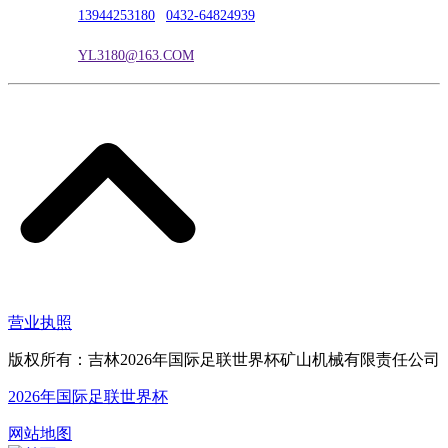
联系电话：
13944253180
|
0432-64824939
电子邮箱：
YL3180@163.COM
营业执照
版权所有：吉林2026年国际足联世界杯矿山机械有限责任公司
2026年国际足联世界杯
网站地图