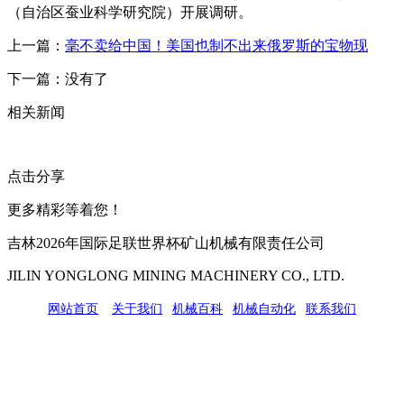
（自治区蚕业科学研究院）开展调研。
上一篇：
毫不卖给中国！美国也制不出来俄罗斯的宝物现
下一篇：没有了
相关新闻
点击分享
更多精彩等着您！
吉林2026年国际足联世界杯矿山机械有限责任公司
JILIN YONGLONG MINING MACHINERY CO., LTD.
网站首页
|
关于我们
|
机械百科
|
机械自动化
|
联系我们
公司地址：吉林市吉长南线98号
联系人：吴冰