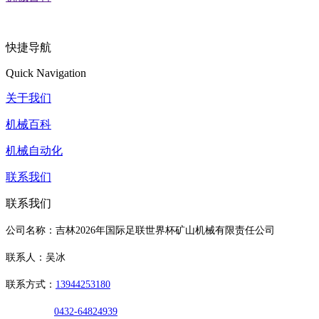
快捷导航
Quick Navigation
关于我们
机械百科
机械自动化
联系我们
联系我们
公司名称：吉林2026年国际足联世界杯矿山机械有限责任公司
联系人：吴冰
联系方式：
13944253180
0432-64824939