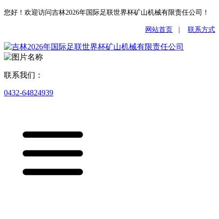
您好！欢迎访问吉林2026年国际足联世界杯矿山机械有限责任公司！
网站首页
|
联系方式
联系我们：
0432-64824939