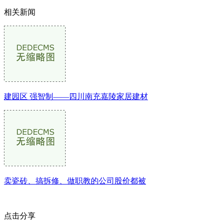
相关新闻
建园区 强智制——四川南充嘉陵家居建材
卖瓷砖、搞拆修、做职教的公司股价都被
点击分享