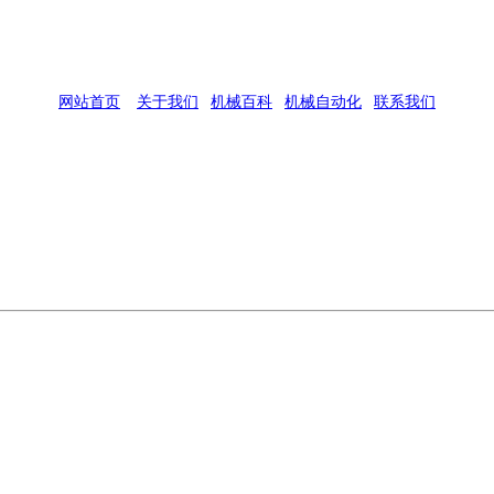
网站首页
|
关于我们
|
机械百科
|
机械自动化
|
联系我们