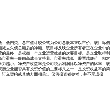
、低四类。总市值计较公式为公司总股本乘以市价。该目标侧
额减去欠债总额后的净额。该目标反映企业所有者正在企业中的
营的最终，是权衡一个企业运营效益的次要目标。是企业取得利
高市盈率一般由高成长支持着。市盈率越低，股票越廉价，相对
压力越小。净资产收益率是公司税后利润除以净资产的比率，该
权衡企业能否具有投资价值的主要标尺之一，是投资收益率的简
，订立契约或其他方面相关)。仅供投资者参考，并不形成投